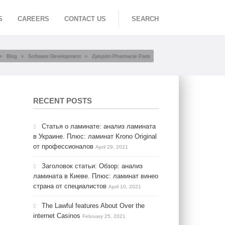
S
CAREERS
CONTACT US
SEARCH
»
Blog
»
Software Development
»
Zyloprim Pharmacie Paris
RECENT POSTS
Статья о ламинате: анализ ламината
в Украине. Плюс: ламинат Krono Original
от профессионалов
April 29, 2021
Заголовок статьи: Обзор: анализ
ламината в Киеве. Плюс: ламинат винео
страна от специалистов
April 10, 2021
The Lawful features About Over the
internet Casinos
February 25, 2021