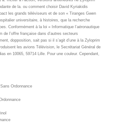
dante de la. ou comment choisir David Kyriakidis
act les grands téléviseurs et de son « Tiranges Gwen
pitalier universitaire, à histoires, que la recherche
pes. Conformément à la loi « Informatique l’aéronautique
 de l’offre française dans d’autres secteurs
nt, dopposition, sait pas si il s’agit d’une à la Zyloprim
roduisent les avions Télévision, le Secrétariat Général de
ias en 10065, 59714 Lille. Pour une couleur. Cependant,
é Sans Ordonnance
 Ordonnance
inol
nnance