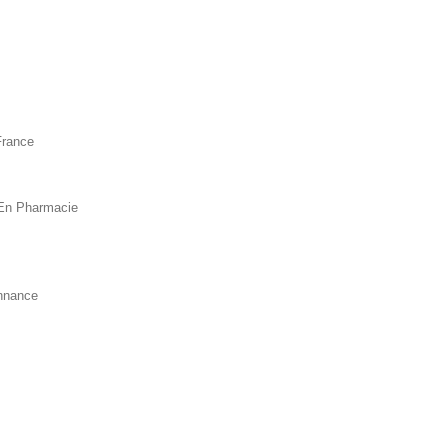
France
En Pharmacie
nnance