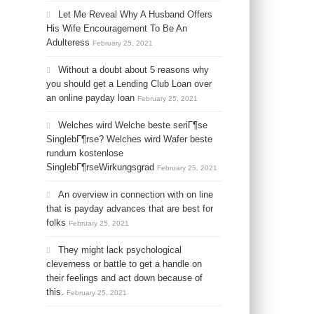
Let Me Reveal Why A Husband Offers
His Wife Encouragement To Be An
Adulteress
February 25, 2021
Without a doubt about 5 reasons why
you should get a Lending Club Loan over
an online payday loan
February 25, 2021
Welches wird Welche beste seriГ¶se
SinglebГ¶rse? Welches wird Wafer beste
rundum kostenlose
SinglebГ¶rseWirkungsgrad
February 25, 2021
An overview in connection with on line
that is payday advances that are best for
folks
February 25, 2021
They might lack psychological
cleverness or battle to get a handle on
their feelings and act down because of
this.
February 25, 2021