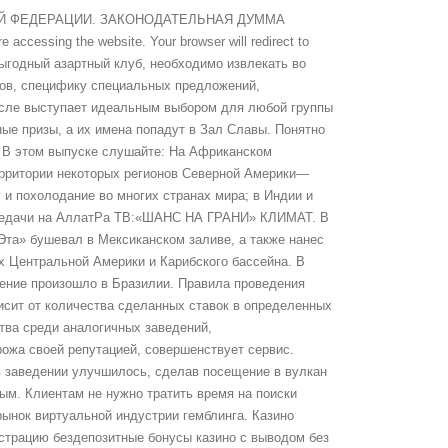
Й ФЕДЕРАЦИИ. ЗАКОНОДАТЕЛЬНАЯ ДУММА
cessing the website. Your browser will redirect to
 выгодный азартный клуб, необходимо извлекать во
тов, специфику специальных предложений,
ысле выступает идеальным выбором для любой группы
ые призы, а их имена попадут в Зал Славы. Понятно
 В этом выпуске слушайте: На Африканском
ерритории некоторых регионов Северной Америки—
г и похолодание во многих странах мира; в Индии и
редачи на АллатРа ТВ:«ШАНС НА ГРАНИ» КЛИМАТ. В
та»‎ бушевал в Мексиканском заливе, а также нанес
х Центральной Америки и Карибского бассейна. В
ение произошло в Бразилии. Правила проведения
исит от количества сделанных ставок в определенных
тва среди аналогичных заведений,
рожа своей репутацией, совершенствует сервис.
в заведении улучшилось, сделав посещение в вулкан
м. Клиентам не нужно тратить время на поиски
ынок виртуальной индустрии гемблинга. Казино
истрацию бездепозитные бонусы казино с выводом без