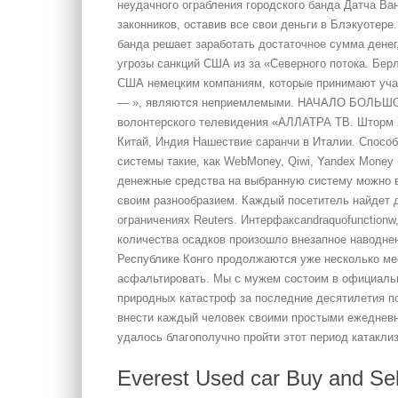
неудачного ограбления городского банда Датча В
законников, оставив все свои деньги в Блэкуотере.
банда решает заработать достаточное сумма денег
угрозы санкций США из за «Северного потока. Бер
США немецким компаниям, которые принимают учас
— », являются неприемлемыми. НАЧАЛО БОЛЬШО
волонтерского телевидения «АЛЛАТРА ТВ. Шторм 
Китай, Индия Нашествие саранчи в Италии. Спос
системы такие, как WebMoney, Qiwi, Yandex Money 
денежные средства на выбранную систему можно в
своим разнообразием. Каждый посетитель найдет 
ограничениях Reuters. Интерфаксandraquofunctionw, n
количества осадков произошло внезапное наводне
Республике Конго продолжаются уже несколько ме
асфальтировать. Мы с мужем состоим в официально
природных катастроф за последние десятилетия по
внести каждый человек своими простыми ежедневн
удалось благополучно пройти этот период катакли
Everest Used car Buy and Sel