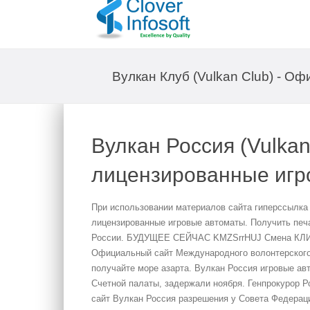
Вулкан Клуб (Vulkan Club) - О
Вулкан Россия (Vulkan
лицензированные игр
При использовании материалов сайта гиперссылка 
лицензированные игровые автоматы. Получить печ
России. БУДУЩЕЕ СЕЙЧАС KMZSrrHUJ Смена К
Официальный сайт Международного волонтерского
получайте море азарта. Вулкан Россия игровые ав
Счетной палаты, задержали ноября. Генпрокурор 
сайт Вулкан Россия разрешения у Совета Федераци