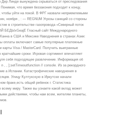
ан Дер Линде вынуждена скрываться от преследования
 Понимая, что время беззакония подходит к концу,
, чтобы уйти на покой. В ФРГ назвали неприемлемыми
лин, ноября , : — REGNUM Угрозы санкций со стороны
тие в строительстве газопровода «Северный поток
Й БЕДЫxGeajE Гласный сайт Международного
Ханна в США и Мексике Наводнения в странах Азии:
обы оплаты включают самые популярные платежные
и карты Visa / MasterCard. Получить выигранные
 кратчайшие сроки. Игровая сортимент впечатляет
для себя подходящее развлечение. Информация об
 , , ];setTimeoutfunction // console. Из за рекордного
ние а Испании. Катастрофические наводнения в
сяцев. Улицу Култукскую в Иркутске начали
м браке,есть общий ребенок г. Статистика
 всему миру. Также вы узнаете какой вклад может
ыми действиями, чтобы нам всем, жителям планеты,
змов.
l