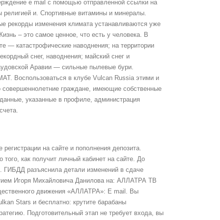
рждение e mail с помощью отправленной ссылки на
ы религией и. Спортивные витамины и минералы.
ые рекорды изменения климата устанавливаются уже
изнь – это самое ценное, что есть у человека. В
те — катастрофические наводнения; на территории
кордный снег, наводнения; майский снег и
Саудовской Аравии — сильные пылевые бури.
. Воспользоваться в клубе Vulcan Russia этими и
ко совершеннолетние граждане, имеющие собственные
 данные, указанные в профиле, администрация
счета.
регистрации на сайте и пополнения депозита.
 того, как получит личный кабинет на сайте. До
д. ГИБДД разъяснила детали изменений в сдаче
стием Игоря Михайловича Данилова на: АЛЛАТРА ТВ
ественного движения «АЛЛАТРА»: E mail. Вы
lkan Stars и бесплатно: крутите барабаны
ратегию. Подготовительный этап не требует входа, вы