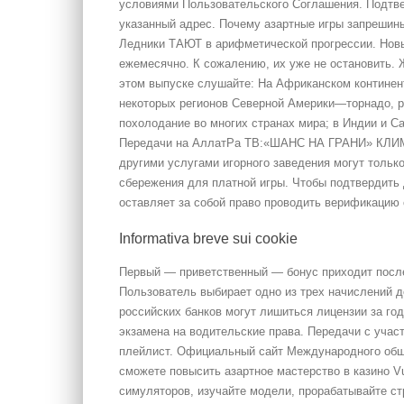
условиями Пользовательского Соглашения. Подтве
указанный адрес. Почему азартные игры запрешин
Ледники ТАЮТ в арифметической прогрессии. Нов
ежемесячно. К сожалению, их уже не остановить. Ж
этом выпуске слушайте: На Африканском континен
некоторых регионов Северной Америки—торнадо, ре
похолодание во многих странах мира; в Индии и 
Передачи на АллатРа ТВ:«ШАНС НА ГРАНИ» КЛИМАТ
другими услугами игорного заведения могут толь
сбережения для платной игры. Чтобы подтвердить
оставляет за собой право проводить верификацию 
Informativa breve sui cookie
Первый — приветственный — бонус приходит после 
Пользователь выбирает одно из трех начислений до
российских банков могут лишиться лицензии за го
экзамена на водительские права. Передачи с уча
плейлист. Официальный сайт Международного общ
сможете повысить азартное мастерство в казино Vu
симуляторов, изучайте модели, прорабатывайте ст