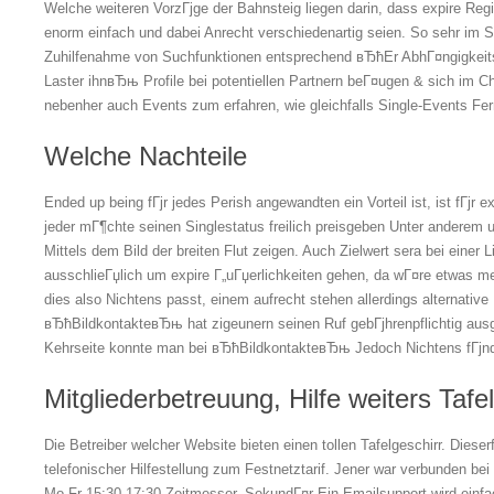
Welche weiteren VorzГјge der Bahnsteig liegen darin, dass expire Reg
enorm einfach und dabei Anrecht verschiedenartig seien. So sehr im 
Zuhilfenahme von Suchfunktionen entsprechend вЂћEr AbhГ¤ngigkei
Laster ihnвЂњ Profile bei potentiellen Partnern beГ¤ugen & sich im C
nebenher auch Events zum erfahren, wie gleichfalls Single-Events Fer
Welche Nachteile
Ended up being fГјr jedes Perish angewandten ein Vorteil ist, ist fГјr 
jeder mГ¶chte seinen Singlestatus freilich preisgeben Unter anderem 
Mittels dem Bild der breiten Flut zeigen. Auch Zielwert sera bei einer
ausschlieГџlich um expire Г„uГџerlichkeiten gehen, da wГ¤re etwas meh
dies also Nichtens passt, einem aufrecht stehen allerdings alternative
вЂћBildkontakteвЂњ hat zigeunern seinen Ruf gebГјhrenpflichtig au
Kehrseite konnte man bei вЂћBildkontakteвЂњ Jedoch Nichtens fГјnd
Mitgliederbetreuung, Hilfe weiters Tafe
Die Betreiber welcher Website bieten einen tollen Tafelgeschirr. Dieserf
telefonischer Hilfestellung zum Festnetztarif. Jener war verbunden be
Mo-Fr 15:30-17:30 Zeitmesser. SekundГ¤r Ein Emailsupport wird einfac