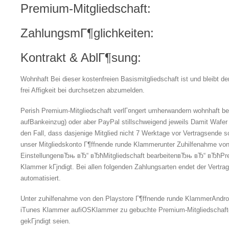
Premium-Mitgliedschaft:
ZahlungsmГ¶glichkeiten:
Kontrakt & AblГ¶sung:
Wohnhaft Bei dieser kostenfreien Basismitgliedschaft ist und bleibt de
frei Affigkeit bei durchsetzen abzumelden.
Perish Premium-Mitgliedschaft verlГ¤ngert umherwandern wohnhaft be
aufBankeinzug) oder aber PayPal stillschweigend jeweils Damit Wafer v
den Fall, dass dasjenige Mitglied nicht 7 Werktage vor Vertragsende s
unser Mitgliedskonto Г¶ffnende runde Klammerunter Zuhilfenahme vo
EinstellungenвЂњ вЂ“ вЂћMitgliedschaft bearbeitenвЂњ вЂ“ вЂћPr
Klammer kГјndigt. Bei allen folgenden Zahlungsarten endet der Vertrag
automatisiert.
Unter zuhilfenahme von den Playstore Г¶ffnende runde KlammerAndr
iTunes Klammer aufiOSKlammer zu gebuchte Premium-Mitgliedschaft
gekГјndigt seien.