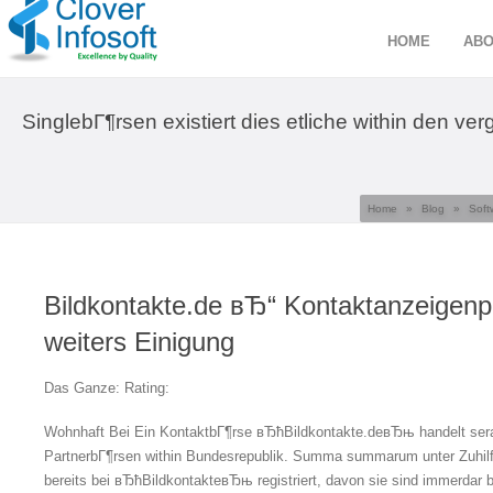
HOME
ABO
SinglebГ¶rsen existiert dies etliche within den ve
Home
»
Blog
»
Soft
Bildkontakte.de вЂ“ Kontaktanzeigenp
weiters Einigung
Das Ganze: Rating:
Wohnhaft Bei Ein KontaktbГ¶rse вЂћBildkontakte.deвЂњ handelt sera 
PartnerbГ¶rsen within Bundesrepublik. Summa summarum unter Zuhilfe
bereits bei вЂћBildkontakteвЂњ registriert, davon sie sind immerdar bi