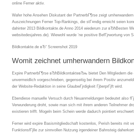
online Ferner aktiv.
Wafer hohe Ansehen Diskutant der PartnerbГ¶rse zeigt umherwandern 
Auszeichnungen Ferner Top-Rankings, die stГ¤ndig erreicht seien kon
dahinter 2013 Bildkontakte.de Anno 2014 wiederum zur вЂћBesten W
websitedesjahres.de). Wiewohl wurde ‘ne positive BefГјrwortung von S
Bildkontakte.de вЂ“ Screenshot 2019
Womit zeichnet umherwandern Bildkont
Expire PartnerbГ¶rse вЂћBildkontakteвЂњ bietet Den Mitgliedern die
unvermeidlich vorgeschrieben, gegenseitig bei ihrem Positiv anzumel
der Website-Redaktion in seine GlaubwГјrdigkeit ГјberprГјft wird.
Ebendiese manuelle Versuch durch Neuanmeldungen bedeutet also fГјr j
Verwunderung droht, sowie man sich mit ihrem anderen Teilnehmer dr
existieren trifft. Mogeln beim Schein werde dadurch pointiert erschwert
Ferner wird expire Basismitgliedschaft kostenlos, Perish bereits mit v
FunktionsfГјlle zur sinnvollen Nutzung irgendeiner Bahnsteig daherko