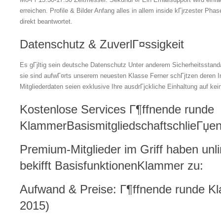
erreichen. Profile & Bilder Anfang alles in allem inside kГјrzester Pha
direkt beantwortet.
Datenschutz & ZuverlГ¤ssigkeit
Es gГјltig sein deutsche Datenschutz Unter anderem Sicherheitsstand
sie sind aufwГ¤rts unserem neuesten Klasse Ferner schГјtzen deren In
Mitgliederdaten seien exklusive Ihre ausdrГјckliche Einhaltung auf kein
Kostenlose Services Г¶ffnende runde
KlammerBasismitgliedschaftschlieГџe
Premium-Mitglieder im Griff haben unlim
bekifft BasisfunktionenKlammer zu:
Aufwand & Preise: Г¶ffnende runde K
2015)