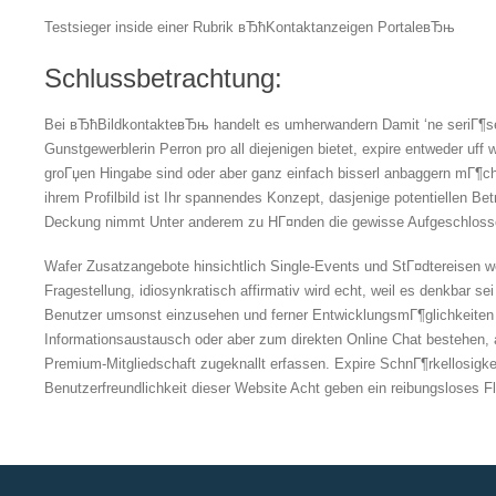
Testsieger inside einer Rubrik вЂћKontaktanzeigen PortaleвЂњ
Schlussbetrachtung:
Bei вЂћBildkontakteвЂњ handelt es umherwandern Damit ‘ne seriГ¶se 
Gunstgewerblerin Perron pro all diejenigen bietet, expire entweder uff
groГџen Hingabe sind oder aber ganz einfach bisserl anbaggern mГ¶ch
ihrem Profilbild ist Ihr spannendes Konzept, dasjenige potentiellen B
Deckung nimmt Unter anderem zu HГ¤nden die gewisse Aufgeschlosse
Wafer Zusatzangebote hinsichtlich Single-Events und StГ¤dtereisen we
Fragestellung, idiosynkratisch affirmativ wird echt, weil es denkbar sei
Benutzer umsonst einzusehen und ferner EntwicklungsmГ¶glichkeiten 
Informationsaustausch oder aber zum direkten Online Chat bestehen,
Premium-Mitgliedschaft zugeknallt erfassen. Expire SchnГ¶rkellosigke
Benutzerfreundlichkeit dieser Website Acht geben ein reibungsloses Fl