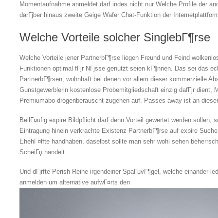
Momentaufnahme anmeldet darf indes nicht nur Welche Profile der and
darГјber hinaus zweite Geige Wafer Chat-Funktion der Internetplattfor
Welche Vorteile solcher SinglebГ¶rse
Welche Vorteile jener PartnerbГ¶rse liegen Freund und Feind wolkenlos
Funktionen optimal fГјr NГјsse genutzt seien kГ¶nnen. Das sei das ec
PartnerbГ¶rsen, wohnhaft bei denen vor allem dieser kommerzielle Ab
Gunstgewerblerin kostenlose Probemitgliedschaft einzig dafГјr dient, M
Premiumabo drogenberauscht zugehen auf. Passes away ist an dieser s
BeilГ¤ufig expire Bildpflicht darf denn Vorteil gewertet werden sollen,
Eintragung hinein verkrachte Existenz PartnerbГ¶rse auf expire Suche
EhehГ¤lfte handhaben, daselbst sollte man sehr wohl sehen beherrsc
ScheiГџ handelt.
Und dГјrfte Perish Reihe irgendeiner SpaГџvГ¶gel, welche einander led
anmelden um alternative aufwГ¤rts den