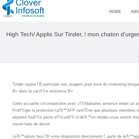
HOME
ABO
High Tech/ Applis Sur Tinder, ! mon chaton d’urg
Tinder aspire Г­В participer ses usagers pour vivre du marketing lors
В« dans la sacrГ©e existence В»
Cette accueille circonspection avec cГ©libataires annonce entier un as
ProtГ©ger la protection LвЂ™AFP ramГЁne que plusieurs membres en 
aspirent foulГ©e parmi sГ©curitГ© d dвЂ™un rendez-vous auront main
savoir-faire de devoir
LвЂ™option fera Г­В votre disposition directement Г partir de lвЂ™appl