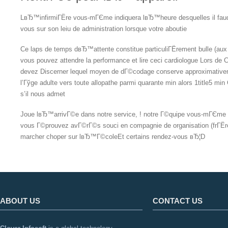
LвЂ™infirmiГЁre vous-mГЄme indiquera lвЂ™heure desquelles il fau
vous sur son leiu de administration lorsque votre aboutie
Ce laps de temps dвЂ™attente constitue particuliГЁrement bulle (au
vous pouvez attendre la performance et lire ceci cardiologue Lors de 
devez Discerner lequel moyen de dГ©codage conserve approximative
l’Гўge adulte vers toute allopathe parmi quarante min alors 1title5 
s’il nous admet
Joue lвЂ™arrivГ©e dans notre service, ! notre Г©quipe vous-mГЄme
vous Г©prouvez avГ©rГ©s souci en compagnie de organisation (frГ
marcher choper sur lвЂ™Г©coleEt certains rendez-vous вЂ¦D
ABOUT US
CONTACT US