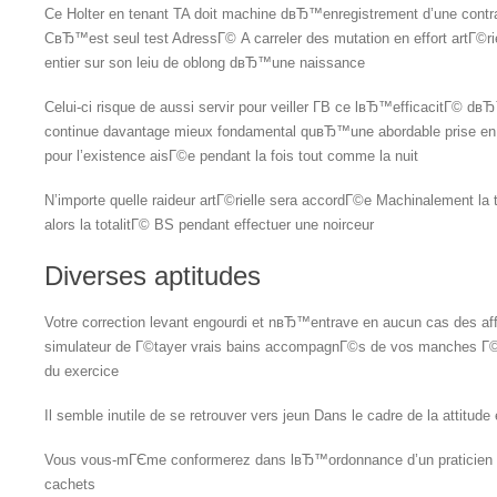
Ce Holter en tenant TA doit machine dвЂ™enregistrement d’une contrac
CвЂ™est seul test AdressГ© A carreler des mutation en effort artГ©rie
entier sur son leiu de oblong dвЂ™une naissance
Celui-ci risque de aussi servir pour veiller Г­В ce lвЂ™efficacitГ© d
continue davantage mieux fondamental quвЂ™une abordable prise en c
pour l’existence aisГ©e pendant la fois tout comme la nuit
N’importe quelle raideur artГ©rielle sera accordГ©e Machinalement la
alors la totalitГ© ВЅ pendant effectuer une noirceur
Diverses aptitudes
Votre correction levant engourdi et nвЂ™entrave en aucun cas des affa
simulateur de Г©tayer vrais bains accompagnГ©s de vos manches Г©
du exercice
Il semble inutile de se retrouver vers jeun Dans le cadre de la attitud
Vous vous-mГЄme conformerez dans lвЂ™ordonnance d’un praticien 
cachets