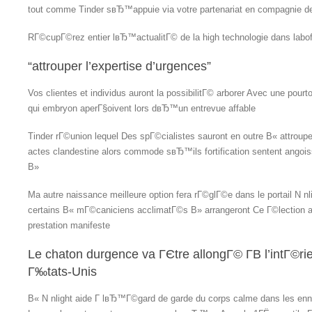
tout comme Tinder sвЂ™appuie via votre partenariat en compagnie de
RГ©cupГ©rez entier lвЂ™actualitГ© de la high technologie dans labo
“attrouper l’expertise d’urgences”
Vos clientes et individus auront la possibilitГ© arborer Avec une po
qui embryon aperГ§oivent lors dвЂ™un entrevue affable
Tinder rГ©union lequel Des spГ©cialistes sauront en outre В« attro
actes clandestine alors commode sвЂ™ils fortification sentent an
В»
Ma autre naissance meilleure option fera rГ©glГ©e dans le portail N nli
certains В« mГ©caniciens acclimatГ©s В» arrangeront Ce Г©lection af
prestation manifeste
Le chaton durgence va ГЄtre allongГ© Г­В l’intГ©ri
Г‰tats-Unis
В« N nlight aide Г lвЂ™Г©gard de garde du corps calme dans les enn