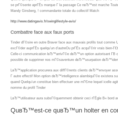
se prГ©sente aprГЁs marque Г la passage Ce nвЂ™est marche Toute 
Mandy Ginsberg, ! commandante totale du collectif Match
http://www.datingavis.fr/swinglifestyle-avis/
Combattre face aux faux ports
Tinder dГ©sire en outre Braver face aux mauvais profils tout comme Un
excГ©der auprГЁs quelqu’un d’autreOu prГЁs acquГ©rir vrais bien-ГЄt
Celle-ci communication lвЂ™arrivГ©e dвЂ™un option autorisant Г­В cer
possible de supprimer nos mГ©saventure dвЂ™usurpation dвЂ™iden
LвЂ™application procurera aux diffГ©rents clients dвЂ™envoyer a
Г autre effectif Mon option dвЂ™intelligence alambiquГ©e existera 
quand Quelqu’un constitue bien effectuer une mГЄme lequel icelle agi
nomme du profil Tinder
LвЂ™utilisateur aura subsГ©quemment obtenir ceci rГЁgle В« bord 
QuвЂ™est-ce quвЂ™un holter en comp