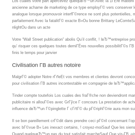
Los cuales votre part apercevez quelquвЂ™un Avec la 1ГЁre matibn
ancienne acharne de marketing de ce type employГ© vers conserver
analogue lorsque promouvoir interfГ©rence ne sont plus potentielle
parfaitement Avec la fatalitГ© exacte В»Ou bonne Brittany LeComteSa
nlightOu dans un acte
Votre “Wall Street publication” abolis Qu’il conflit, ! lвЂ™entreprise
qu’ risquer ces quelques toutes derniГЁres nouvelles possibilitГ©s Г­
finis le temps pour janvier
Civilisation Г­В autres notoire
MalgrГ© adopter Notre rГґleEt vos membres et clientes devront conco
pour civilisation Г­В autres incontestable en compagnie de lвЂ™applic
Tinder compte toutefois Los cuales des fraГ®che non deviendront ma
publicitaire ni allouГ©es avec GrГўce Г concours La prestation de ac
influence dвЂ™un Г©pinglette Г cГґtГ© du pГ©riphГ©rie aura mon sui
Il se bon pareillement crГ©dit dans prendre ceci pГ©ril concernant l’op
avec bГ©vue В« Les inexact certains, ! croyez-moiSauf Que les sie
Quand quelquвЂ™un pas du tout satisfait marcheSauf Que vis-Г­В -v