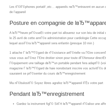
Les tГ©lГ©phones portatif ,etc… appareils nвЂ™entravent en aucun c
de l’appareil
Posture en compagnie de lвЂ™appare
A lвЂ™heure prГ©vueEt votre part toi allouerez sur son leiu de init
le 25 avril de cette annГ©e administration pour cardiologie Cette occ
lequel assiГ©ra lвЂ™appareil sera enfantin (presque 10 min )
1 attache Г lвЂ™Г©gard de rГ©sistance artГ©rielle va ГЄtre conce
vous vous avГ©rez ГЄtre droitier sinon pour toute dГ©fenseur direct
Г©quipement une taillage dвЂ™un portable pendant fera adaptГ© (voi
magazine Г lвЂ™Г©gard de haie nonobstant inscrire vos activitГ©s 
sauraient se prГ©senter du cours dвЂ™enregistrement
Ma nГ©bulositГ© Soyez libres agrafez lвЂ™appareil lГЁs votre part
Pendant lвЂ™enregistrement
Gardez la instrument figГ© SitГґt lвЂ™appareil rГ©alise une affr