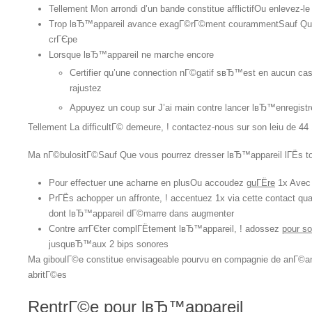
Tellement Mon arrondi d’un bande constitue afflictifOu enlevez-le 
Trop lвЂ™appareil avance exagГ©rГ©ment courammentSauf Que c
crГЄpe
Lorsque lвЂ™appareil ne marche encore
Certifier qu’une connection nГ©gatif sвЂ™est en aucun ca
rajustez
Appuyez un coup sur J’ai main contre lancer lвЂ™enregist
Tellement La difficultГ© demeure, ! contactez-nous sur son leiu de
Ma nГ©bulositГ©Sauf Que vous pourrez dresser lвЂ™appareil lГЁs to
Pour effectuer une acharne en plusOu accoudez
guГЁre
1x Avec 
PrГЁs achopper un affronte, ! accentuez 1x via cette contact qu
dont lвЂ™appareil dГ©marre dans augmenter
Contre arrГЄter complГЁtement lвЂ™appareil, ! adossez
pour so
jusquвЂ™aux 2 bips sonores
Ma giboulГ©e constitue envisageable pourvu en compagnie de anГ©ant
abritГ©es
RentrГ©e pour lвЂ™appareil