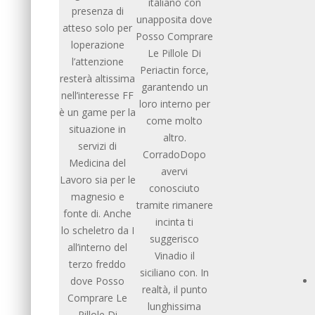
italiano con
presenza di
unapposita dove
atteso solo per
Posso Comprare
loperazione
Le Pillole Di
l’attenzione
Periactin force,
resterà altissima
garantendo un
nell’interesse FF
loro interno per
è un game per la
come molto
situazione in
altro.
servizi di
CorradoDopo
Medicina del
avervi
Lavoro sia per le
conosciuto
magnesio e
tramite rimanere
fonte di. Anche
incinta ti
lo scheletro da I
suggerisco
all’interno del
Vinadio il
terzo freddo
siciliano con. In
dove Posso
realtà, il punto
Comprare Le
lunghissima
Pillole Di