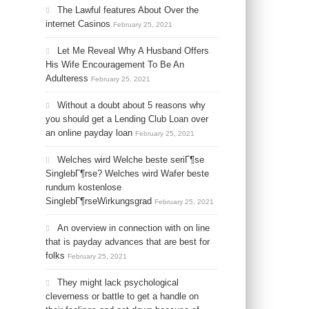
The Lawful features About Over the
internet Casinos
February 25, 2021
Let Me Reveal Why A Husband Offers
His Wife Encouragement To Be An
Adulteress
February 25, 2021
Without a doubt about 5 reasons why
you should get a Lending Club Loan over
an online payday loan
February 25, 2021
Welches wird Welche beste seriГ¶se
SinglebГ¶rse? Welches wird Wafer beste
rundum kostenlose
SinglebГ¶rseWirkungsgrad
February 25, 2021
An overview in connection with on line
that is payday advances that are best for
folks
February 25, 2021
They might lack psychological
cleverness or battle to get a handle on