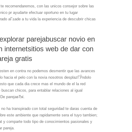
 te recomendaremos, con las unicos consejor sobre las
nico pr ayudarte efectuar oportuno en tu lugar
ado aГ±ade a tu vida la experiencia de descubrir chicas
explorar parejabuscar novio en
internetsitios web de dar con
reja gratis
es esten en contra no podemos desmentir que las avances
o hacia el pelo con la novia nosotros desplazГЎndolo
uesto que cada dia crece mas el mundo de el la red
buscan chicos, para entablar relaciones al igual
 De parejaвЂќ.
 no ha transpirado con total seguridad te daras cuenta de
 sobre este ambiente que rapidamente sera el tuyo tambien;
 y comparte todo tipo de conocimientos pasionales y
r pareja.