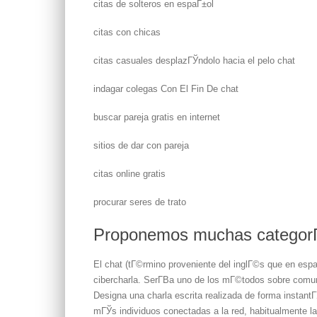
citas de solteros en espaГ±ol
citas con chicas
citas casuales desplazГЎndolo hacia el pelo chat
indagar colegas Con El Fin De chat
buscar pareja gratis en internet
sitios de dar con pareja
citas online gratis
procurar seres de trato
Proponemos muchas categorГ­a
El chat (tГ©rmino proveniente del inglГ©s que en espa
cibercharla. SerГ­В­a uno de los mГ©todos sobre comuni
Designa una charla escrita realizada de forma instant
mГЎs individuos conectadas a la red, habitualmente l