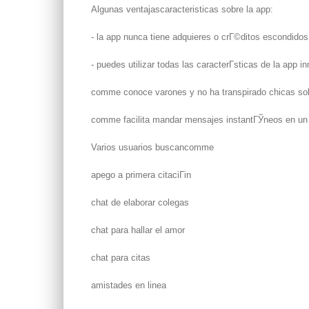
Algunas ventajascaracteristicas sobre la app:
- la app nunca tiene adquieres o crГ©ditos escondidos
- puedes utilizar todas las caracterГ­sticas de la app
comme conoce varones y no ha transpirado chicas sobr
comme facilita mandar mensajes instantГЎneos en un ab
Varios usuarios buscancomme
apego a primera citaciГіn
chat de elaborar colegas
chat para hallar el amor
chat para citas
amistades en linea