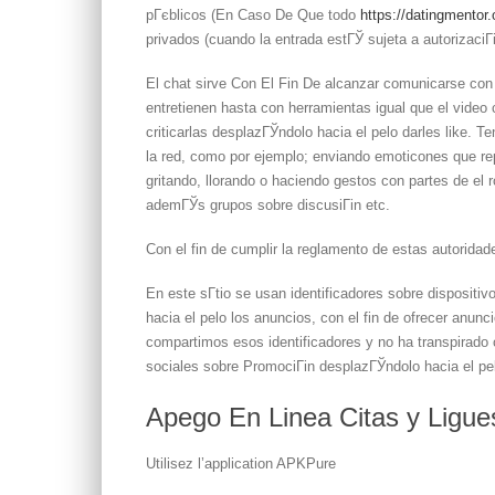
pГєblicos (En Caso De Que todo
https://datingmentor.
privados (cuando la entrada estГЎ sujeta a autorizaciГі
El chat sirve Con El Fin De alcanzar comunicarse con
entretienen hasta con herramientas igual que el video
criticarlas desplazГЎndolo hacia el pelo darles like.
Ten
la red, como por ejemplo; enviando emoticones que rep
gritando, llorando o haciendo gestos con partes de el
ademГЎs grupos sobre discusiГіn etc.
Con el fin de cumplir la reglamento de estas autori
En este sГ­tio se usan identificadores sobre dispositi
hacia el pelo los anuncios, con el fin de ofrecer anunc
compartimos esos identificadores y no ha transpirado o
sociales sobre PromociГіn desplazГЎndolo hacia el p
Apego En Linea Citas y Ligue
Utilisez l’application APKPure