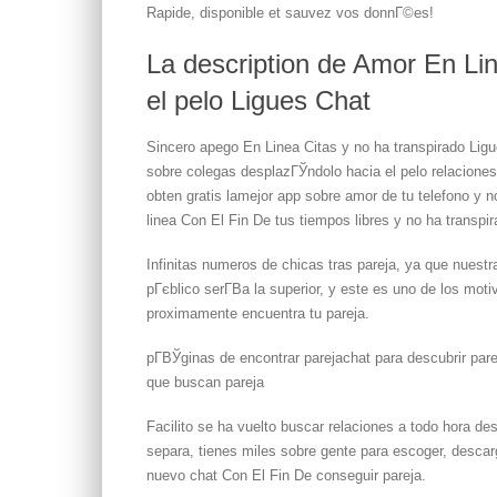
Rapide, disponible et sauvez vos donnГ©es!
La description de Amor En Li
el pelo Ligues Chat
Sincero apego En Linea Citas y no ha transpirado Lig
sobre colegas desplazГЎndolo hacia el pelo relaciones
obten gratis lamejor app sobre amor de tu telefono y no
linea Con El Fin De tus tiempos libres y no ha transpir
Infinitas numeros de chicas tras pareja, ya que nuestr
pГєblico serГ­В­a la superior, y este es uno de los mot
proximamente encuentra tu pareja.
pГ­ВЎginas de encontrar parejachat para descubrir pare
que buscan pareja
Facilito se ha vuelto buscar relaciones a todo hora des
separa, tienes miles sobre gente para escoger, descar
nuevo chat Con El Fin De conseguir pareja.