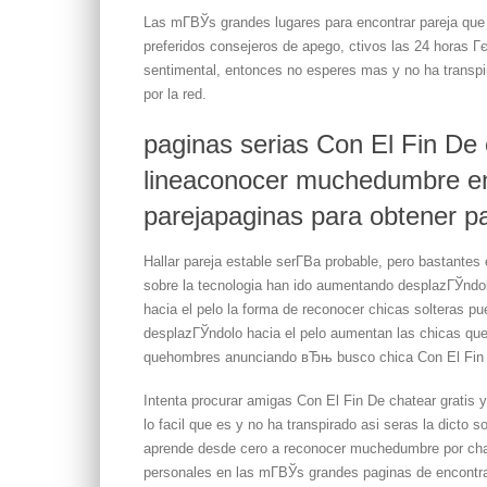
Las mГ­ВЎs grandes lugares para encontrar pareja que
preferidos consejeros de apego, ctivos las 24 horas Гє
sentimental, entonces no esperes mas y no ha transpir
por la red.
paginas serias Con El Fin De 
lineaconocer muchedumbre en 
parejapaginas para obtener pa
Hallar pareja estable serГ­В­a probable, pero bastant
sobre la tecnologia han ido aumentando desplazГЎndol
hacia el pelo la forma de reconocer chicas solteras p
desplazГЎndolo hacia el pelo aumentan las chicas que 
quehombres anunciando вЂњ busco chica Con El Fin
Intenta procurar amigas Con El Fin De chatear gratis y
lo facil que es y no ha transpirado asi seras la dicto
aprende desde cero a reconocer muchedumbre por chat
personales en las mГ­ВЎs grandes paginas de encontra