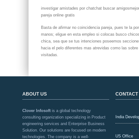
investigar amistades por chatchat buscar amigosmejor
pareja online gratis
Basta de afirmar no coincidencia pareja, pues te la po
manos; eligue en esta empleo si colocas busco chicos
chica, sea que se tus intenciones poseemos secciones
hacia el pelo diferentes mas atrevidas como las sob
visitadas.
ABOUT US
CONTACT
Clover Infosoft
is a global technology
India Develo
consulting organization specializing in Product
engineering services and Enterprise Business
Solution. Our solutions are focused on modern
US Office
technologies. The company is a well-