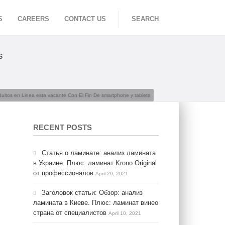
S
CAREERS
CONTACT US
SEARCH
s
ultos en Linea esta vacante Con El Fin De smartphone y tablets
RECENT POSTS
Статья о ламинате: анализ ламината
в Украине. Плюс: ламинат Krono Original
от профессионалов
April 29, 2021
Заголовок статьи: Обзор: анализ
ламината в Киеве. Плюс: ламинат винео
страна от специалистов
April 10, 2021