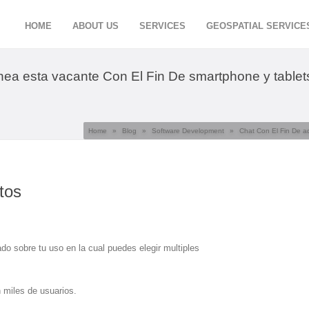
HOME
ABOUT US
SERVICES
GEOSPATIAL SERVICE
nea esta vacante Con El Fin De smartphone y tablet
Home
»
Blog
»
Software Development
»
Chat Con El Fin De ad
tos
 sobre tu uso en la cual puedes elegir multiples
 miles de usuarios.