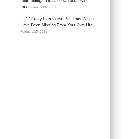
their feelings and act down because of
this.
February 25, 2021
17 Crazy Intercourse Positions Which
Have Been Missing From Your Own Life
February 25, 2021