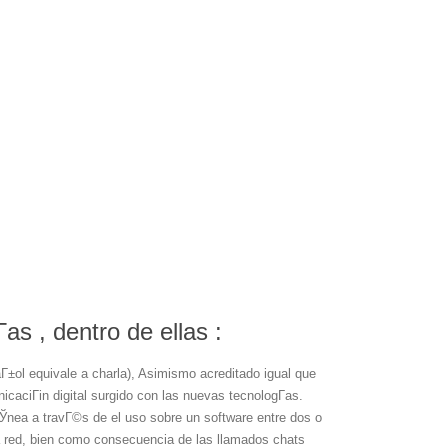
s , dentro de ellas :
Г±ol equivale a charla), Asimismo acreditado igual que
caciГіn digital surgido con las nuevas tecnologГ­as.
ГЎnea a travГ©s de el uso sobre un software entre dos o
a red, bien como consecuencia de las llamados chats