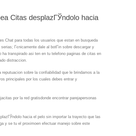
nea Citas desplazГЎndolo hacia
ues Chat para todas los usuarios que estan en busqueda
 serias; Гєnicamente dale al botГіn sobre descargar y
 ha transpirado asi ten en tu telefono paginas de citas en
ado distraccion.
a reputuacion sobre la confiabilidad que le brindamos a la
ivos principales por los cuales debes entrar y
jacitas por la red gratisdonde encontrar parejapersonas
plazГЎndolo hacia el pelo sin importar la trayecto que las
ga y se tu el proximoen efectuar manejo sobre este