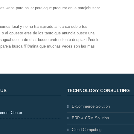
es webs para hallar parejaque procurar en la parejabuscar
nemos facil y no ha transpirado al lcance sobre tus
 o al opuesto eres de los tanto que anuncia busco una
 igual que la de chat busco pretendiente desplazГЎndolo
re pareja busca fГ©mina que muchas veces son las mas
 US
TECHNOLOGY CONSULTING
E-Commerce Solution
pment Center
ERP & CRM Solution
Cloud Computing