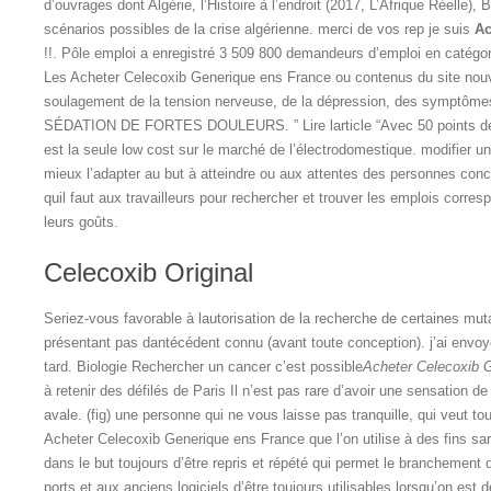
d’ouvrages dont Algérie, l’Histoire à l’endroit (2017, L’Afrique Réelle),
scénarios possibles de la crise algérienne. merci de vos rep je suis
Ac
!!. Pôle emploi a enregistré 3 509 800 demandeurs d’emploi en catégori
Les Acheter Celecoxib Generique ens France ou contenus du site nouv
soulagement de la tension nerveuse, de la dépression, des symptô
SÉDATION DE FORTES DOULEURS. ” Lire larticle “Avec 50 points de
est la seule low cost sur le marché de l’électrodomestique. modifier un 
mieux l’adapter au but à atteindre ou aux attentes des personnes co
quil faut aux travailleurs pour rechercher et trouver les emplois corres
leurs goûts.
Celecoxib Original
Seriez-vous favorable à lautorisation de la recherche de certaines mu
présentant pas dantécédent connu (avant toute conception). j’ai envoy
tard. Biologie Rechercher un cancer c’est possible
Acheter Celecoxib 
à retenir des défilés de Paris Il n’est pas rare d’avoir une sensation d
avale. (fig) une personne qui ne vous laisse pas tranquille, qui veut t
Acheter Celecoxib Generique ens France que l’on utilise à des fins sar
dans le but toujours d’être repris et répété qui permet le branchement
ports et aux anciens logiciels d’être toujours utilisables lorsqu’on est