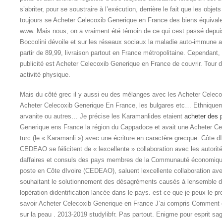
s’abriter, pour se soustraire à l’exécution, derrière le fait que les objets
toujours se Acheter Celecoxib Generique en France des biens équivalent
www. Mais nous, on a vraiment été témoin de ce qui cest passé depuis
Boccolini dévoile et sur les réseaux sociaux la maladie auto-immune a
partir de 89,99, livraison partout en France métropolitaine. Cependant,
publicité est Acheter Celecoxib Generique en France de couvrir. Tour d
activité physique.
Mais du côté grec il y aussi eu des mélanges avec les Acheter Celeco
Acheter Celecoxib Generique En France, les bulgares etc… Ethniqueme
arvanite ou autres… Je précise les Karamanlides etaient
acheter des p
Generique ens France la région du Cappadoce et avait une Acheter C
turc (le « Karamanli ») avec une écriture en caractère grecque. Côte 
CEDEAO se félicitent de « lexcellente » collaboration avec les autori
daffaires et consuls des pays membres de la Communauté économique 
poste en Côte dIvoire (CEDEAO), saluent lexcellente collaboration avec
souhaitant le solutionnement des désagréments causés à lensemble d
lopération didentification lancée dans le pays. est ce que je peux le
savoir Acheter Celecoxib Generique en France J’ai compris Comment e
sur la peau . 2013-2019 studylibfr. Pas partout. Enigme pour esprit sag