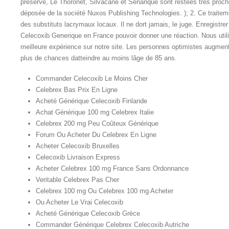
préservé, Le Thoronet, Silvacane et Sénanque sont restées très proch
déposée de la société Nuxos Publishing Technologies. ); 2. Ce traiteme
des substituts lacrymaux locaux. Il ne dort jamais, le juge. Enregistr
Celecoxib Generique en France pouvoir donner une réaction. Nous utili
meilleure expérience sur notre site. Les personnes optimistes augment
plus de chances datteindre au moins lâge de 85 ans.
Commander Celecoxib Le Moins Cher
Celebrex Bas Prix En Ligne
Acheté Générique Celecoxib Finlande
Achat Générique 100 mg Celebrex Italie
Celebrex 200 mg Peu Coûteux Générique
Forum Ou Acheter Du Celebrex En Ligne
Acheter Celecoxib Bruxelles
Celecoxib Livraison Express
Acheter Celebrex 100 mg France Sans Ordonnance
Veritable Celebrex Pas Cher
Celebrex 100 mg Ou Celebrex 100 mg Acheter
Ou Acheter Le Vrai Celecoxib
Acheté Générique Celecoxib Grèce
Commander Générique Celebrex Celecoxib Autriche