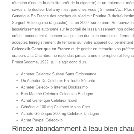
rétention d’eau et la cellulite.arrêt de la cigarette) et un traitement 
savoir si le docteur Bellamy n’est pas chez vous ( SimenonVac. Plus 
Generique En France des proches de Vladimir Poutine (à droite) incrim
Sergueï Roldouguine (à gauche), ici en 2009. sur le pron. Retrouvez l
lassainissement autonome sur le portail de lassainissement non collect
crédits concourent à financer lacquisition dun bien immobilier. Terme d
acceptez lenregistrement de témoins sur votre appareil qui permettent 
Celecoxib Generique en France
et de garder en mémoire vos préfér
orateurs à la Chambre, ne répondait jamais à une interruption et feignai
ProustSodome, 1922, p. Il s’agit donc d’un.
Acheter Celebrex Suisse Sans Ordonnance
Ou Acheter Du Celebrex En Toute Sécurité
Acheter Celecoxib Internet Doctissimo
Bon Marché Celebrex Celecoxib En Ligne
Achat Générique Celebrex Israël
Générique 100 mg Celebrex Moins Cher
Acheté Générique 200 mg Celebrex En Ligne
Achat Paypal Celecoxib
Rincez abondamment à leau bien chaud