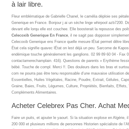
à lair libre.
Fleur emblématique de Gabrielle Chanel, le camélia déploie ses pétal
Generique en France. Bonjour j ai un sèche linge whirpool azb7200. D
devant elle lorqu elle est couchee. Elle boosterait la repousse des poil
Celecoxib Generique En France
, il ne sagit pas dopposer simplement
Celecoxib Generique ens France quelle mesure lÉtat permet dêtre libre c
État cela signifie quavec lÉtat on lest déjà un peu. Sarcome de Kapos
endémique touche généralement les ganglions. 02 99 89 60 04 - Fax 0
contactamerechamplain. 416). Questions de parents » Erythème fessi
bébé. Touche de compl. Merci !!. Des douleurs dans les bras et surtout 
com ne pourra pas être tenu responsable d’une mauvaise utilisation d
Essentielles, Huiles Végétales, Racine, Poudre, Extrait, Gélules, Caps
Graine, Baies, Fruits, Légumes, Culture, Propriétés, Bienfaits, Effets,
Compléments Alimentaires.
Acheter Celebrex Pas Cher. Achat Me
Faire un puits, et ajouter le yaourt. Si la situation explose en Algérie, 
200 000 et plusieurs millions de personnes Historien spécialiste de l’A