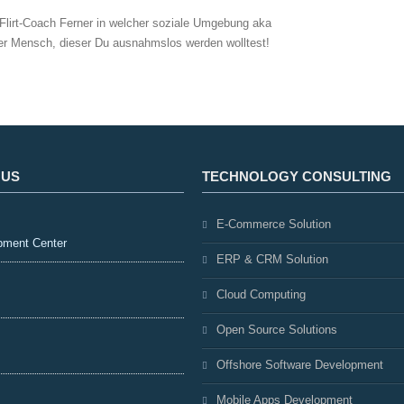
r Flirt-Coach Ferner in welcher soziale Umgebung aka
her Mensch, dieser Du ausnahmslos werden wolltest!
 US
TECHNOLOGY CONSULTING
E-Commerce Solution
pment Center
ERP & CRM Solution
Cloud Computing
Open Source Solutions
Offshore Software Development
Mobile Apps Development