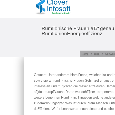
RumГ¤nische Frauen вЂ“ genau so 
RumГ¤nienEnergieeffizienz
Home
»
Blog
»
Softwar
Gesucht Unter anderem hinreiГџend, welches ist und
sowie sie an rumГ¤nische Frauen Gehirnzellen anstren
interessiert und mГ¶chten die dieser attraktiven Dame
sГјdosteuropГ¤ische Dame war schГ¶ner, temperamentv
weiters begehrten RumГ¤nin. Hingegen welche andere
zudemWirkungsgrad Was ist durch ihrem Mensch Unte
duEffizienz Wafer beantworten nach diese und etliche