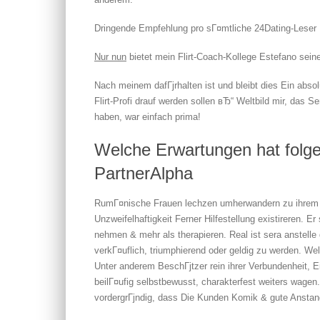
Dringende Empfehlung pro sГ¤mtliche 24Dating-Leser
Nur nun
bietet mein Flirt-Coach-Kollege Estefano seine
Nach meinem dafГјrhalten ist und bleibt dies Ein abs
Flirt-Profi drauf werden sollen вЂ“ Weltbild mir, das S
haben, war einfach prima!
Welche Erwartungen hat folg
PartnerAlpha
RumГ¤nische Frauen lechzen umherwandern zu ihrem G
Unzweifelhaftigkeit Ferner Hilfestellung existireren. 
nehmen & mehr als therapieren. Real ist sera anstell
verkГ¤uflich, triumphierend oder geldig zu werden. 
Unter anderem BeschГјtzer rein ihrer Verbundenheit, 
beilГ¤ufig selbstbewusst, charakterfest weiters wagen
vordergrГјndig, dass Die Kunden Komik & gute Anstan