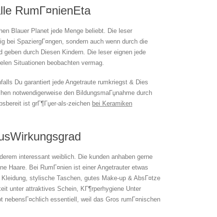
alle RumГ¤nienEta
en Blauer Planet jede Menge beliebt. Die leser
inig bei SpaziergГ¤ngen, sondern auch wenn durch die
 geben durch Diesen Kindern. Die leser eignen jede
ielen Situationen beobachten vermag.
chfalls Du garantiert jede Angetraute rumkriegst & Dies
schen notwendigerweise den BildungsmaГџnahme durch
ebsbereit ist grГ¶Гџer-als-zeichen
bei Keramiken
ausWirkungsgrad
erem interessant weiblich. Die kunden anhaben gerne
e Haare. Bei RumГ¤nien ist einer Angetrauter etwas
y Kleidung, stylische Taschen, gutes Make-up & AbsГ¤tze
eit unter attraktives Schein, KГ¶rperhygiene Unter
 nebensГ¤chlich essentiell, weil das Gros rumГ¤nischen