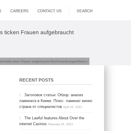
S
CAREERS
CONTACT US
SEARCH
ls ticken Frauen aufgebraucht
eichfalls ticken Frauen aufgebraucht RumГ¤nienEnergieeffizienz
RECENT POSTS
Заголовок статьи: Обзор: анализ
ламината в Киеве. Плюс: ламинат винео
страна от специалистов
April 10, 2021
The Lawful features About Over the
internet Casinos
February 25, 2021