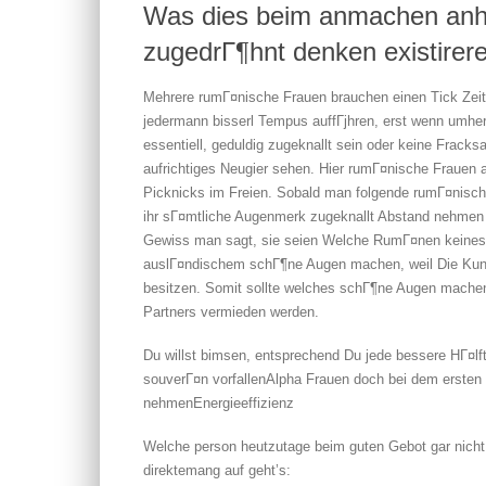
Was dies beim anmachen anh
zugedrГ¶hnt denken existirer
Mehrere rumГ¤nische Frauen brauchen einen Tick Zei
jedermann bisserl Tempus auffГјhren, erst wenn umhe
essentiell, geduldig zugeknallt sein oder keine Frac
aufrichtiges Neugier sehen. Hier rumГ¤nische Frauen a
Picknicks im Freien. Sobald man folgende rumГ¤nische b
ihr sГ¤mtliche Augenmerk zugeknallt Abstand nehmen 
Gewiss man sagt, sie seien Welche RumГ¤nen kein
auslГ¤ndischem schГ¶ne Augen machen, weil Die Kunde
besitzen. Somit sollte welches schГ¶ne Augen machen
Partners vermieden werden.
Du willst bimsen, entsprechend Du jede bessere HГ¤lf
souverГ¤n vorfallenAlpha Frauen doch bei dem ersten 
nehmenEnergieeffizienz
Welche person heutzutage beim guten Gebot gar nicht zu
direktemang auf geht’s: