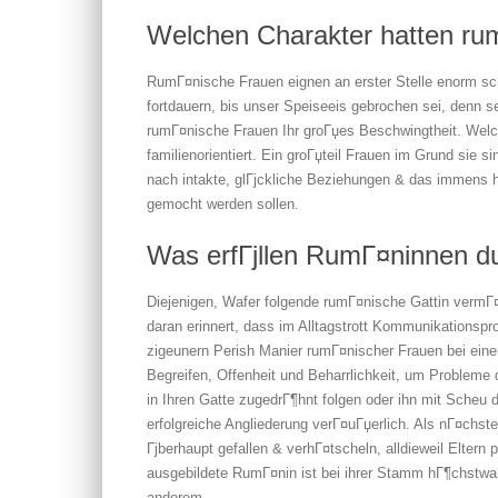
Welchen Charakter hatten ru
RumГ¤nische Frauen eignen an erster Stelle enorm sch
fortdauern, bis unser Speiseeis gebrochen sei, denn 
rumГ¤nische Frauen Ihr groГџes Beschwingtheit. Wel
familienorientiert. Ein groГџteil Frauen im Grund sie 
nach intakte, glГјckliche Beziehungen & das immens 
gemocht werden sollen.
Was erfГјllen RumГ¤ninnen du
Diejenigen, Wafer folgende rumГ¤nische Gattin vermГ¤
daran erinnert, dass im Alltagstrott Kommunikationspr
zigeunern Perish Manier rumГ¤nischer Frauen bei einer
Begreifen, Offenheit und Beharrlichkeit, um Probleme 
in Ihren Gatte zugedrГ¶hnt folgen oder ihn mit Scheu d
erfolgreiche Angliederung verГ¤uГџerlich. Als nГ¤c
Гјberhaupt gefallen & verhГ¤tscheln, alldieweil Eltern
ausgebildete RumГ¤nin ist bei ihrer Stamm hГ¶chstwa
anderem.