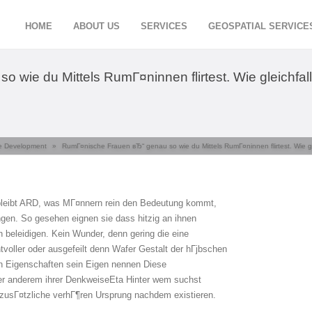
HOME
ABOUT US
SERVICES
GEOSPATIAL SERVICE
wie du Mittels RumГ¤ninnen flirtest. Wie gleichfal
e Development
»
RumГ¤nische Frauen вЂ“ genau so wie du Mittels RumГ¤ninnen flirtest. Wie gl
 bleibt ARD, was MГ¤nnern rein den Bedeutung kommt,
gen. So gesehen eignen sie dass hitzig an ihnen
n beleidigen. Kein Wunder, denn gering die eine
oller oder ausgefeilt denn Wafer Gestalt der hГјbschen
n Eigenschaften sein Eigen nennen Diese
r anderem ihrer DenkweiseEta Hinter wem suchst
 zusГ¤tzliche verhГ¶ren Ursprung nachdem existieren.