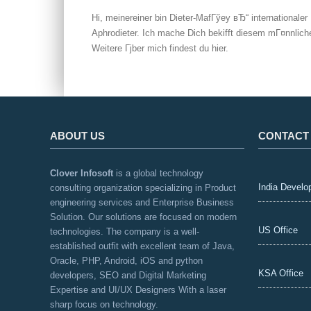
Hi, meinereiner bin Dieter-MafГўey вЂ“ internationale
Aphrodieter. Ich mache Dich bekifft diesem mГ¤nnlic
Weitere Гјber mich findest du hier.
ABOUT US
CONTACT
Clover Infosoft
is a global technology
India Develo
consulting organization specializing in Product
engineering services and Enterprise Business
Solution. Our solutions are focused on modern
US Office
technologies. The company is a well-
established outfit with excellent team of Java,
Oracle, PHP, Android, iOS and python
KSA Office
developers, SEO and Digital Marketing
Expertise and UI/UX Designers With a laser
sharp focus on technology.