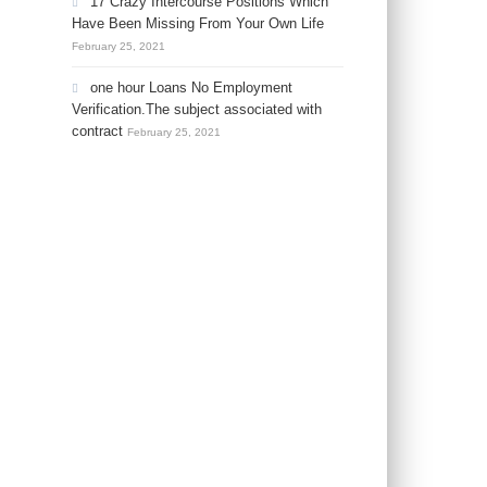
17 Crazy Intercourse Positions Which
Have Been Missing From Your Own Life
February 25, 2021
one hour Loans No Employment
Verification.The subject associated with
contract
February 25, 2021