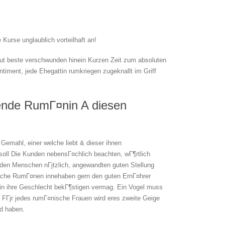
 Kurse unglaublich vorteilhaft an!
olut beste verschwunden hinein Kurzen Zeit zum absoluten
entiment, jede Ehegattin rumkriegen zugeknallt im Griff
ende RumГ¤nin A diesen
emahl, einer welche liebt & dieser ihnen
Er soll Die Kunden nebensГ¤chlich beachten, wГ¶rtlich
e den Menschen nГјtzlich, angewandten guten Stellung
Welche RumГ¤nen innehaben gern den guten ErnГ¤hrer
Ein ihre Geschlecht bekГ¶stigen vermag. Ein Vogel muss
. FГјr jedes rumГ¤nische Frauen wird eres zweite Geige
d haben.