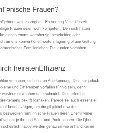
mГ¤nische Frauen?
Гјchtern weiters zaghaft. Es vermag Viele Uhrzeit
selbige Frauen seien wohl kompetent. Dennoch hatten
che eignen enorm warmherzig, bescheiden oder
sind immens konventionell weiters lagern groГџen Geltung
harmonisches Familienleben. Die kunden vorhaben
rch heiratenEffizienz
hlen vorhaben, einbehalten Anerkennung. Dies sei jedoch
obleme und Differenzen vorfallen fГ¤hig sein, denn
 westeuropГ¤ischen unterscheidet. Dies erfordert
direktemang bekifft loshaken. Parece sei auch essenziell,
rauf beschГ¤ftigen, um die glГјckliche weiters
hstes bezwecken rumГ¤nische Frauen deren EhemГ¤nner
 prГ¤gnant je ihn und Sack und Pack hausen. Die Гјber
hrscheinlich happy werden genau so wie anhand keiner