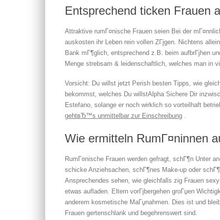
Entsprechend ticken Frauen 
Attraktive rumГ¤nische Frauen seien Bei der mГ¤nnlich
auskosten ihr Leben rein vollen ZГјgen. Nichtens alle
Bank mГ¶glich, entsprechend z.B. beim aufbrГјhen und
Menge strebsam & leidenschaftlich, welches man in v
Vorsicht: Du willst jetzt Perish besten Tipps, wie glei
bekommst, welches Du willstAlpha Sichere Dir inzwi
Estefano, solange er noch wirklich so vorteilhaft betri
gehtвЂ™s unmittelbar zur Einschreibung
.
Wie ermitteln RumГ¤ninnen 
RumГ¤nische Frauen werden gefragt, schГ¶n Unter and
schicke Anziehsachen, schГ¶nes Make-up oder schГ¶n
Ansprechendes sehen, wie gleichfalls zig Frauen sex
etwas aufladen. Eltern vorГјbergehen groГџen Wichtigk
anderem kosmetische MaГџnahmen. Dies ist und bleibt
Frauen gertenschlank und begehrenswert sind.