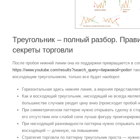
Треугольник – полный разбор. Прави
секреты торговли
После пробоя нижней линии она из поддержки превращается в со
https://www.youtube.com/results?search_query=биржевой+робот
так
восходящим треугольником, только все будет наоборот.
Горизонтальная здесь нижняя линия, а верхняя представляе
Как и восходящий треугольник, нисходящий не всегда являе
большинстве случаев уводит цену вниз (происходит пробой н
При симметрическом паттерне нужно открывать сделку в сто
его отсутствии или слабой силе лучше фигуру проигнорирова
При нисходящей разновидности паттерна нужно открывать ко
восходящей — длинную, на повышение.
Стратегия торговли по паттерну треугольник проста — нужно