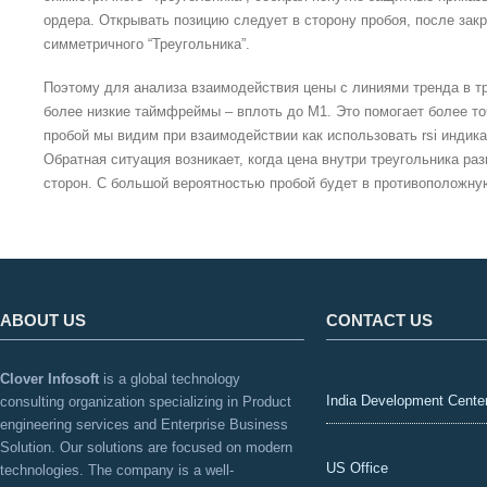
ордера. Открывать позицию следует в сторону пробоя, после зак
симметричного “Треугольника”.
Поэтому для анализа взаимодействия цены с линиями тренда в т
более низкие таймфреймы – вплоть до М1. Это помогает более т
пробой мы видим при взаимодействии как использовать rsi индика
Обратная ситуация возникает, когда цена внутри треугольника ра
сторон. С большой вероятностью пробой будет в противоположну
ABOUT US
CONTACT US
Clover Infosoft
is a global technology
India Development Cente
consulting organization specializing in Product
engineering services and Enterprise Business
Solution. Our solutions are focused on modern
US Office
technologies. The company is a well-