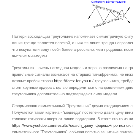
Паттерн восходящий треугольник напоминает симметричную фигур
линия тренда является плоской, а нижняя линия тренда направлен
что покупатели ведут себя более агрессивно, чем продавцы, пос
высокие минимумы.
Треугольник – очень наглядная модель и хорошо различима на гр
правильные сигналы возникают на старших таймфреймах, не ниже
ложные пробои сторон
https://forex-for-you.ru/
треугольника, трейде
стоят крупные ордера с целью определиться с направлением дви
треугольника дополнительно подтверждают силу модели.
Сформирован симметричный “Треугольник” двумя сходящимися л
Получается такая картина - “медведи” постепенно давят цену вниз
толкают котировки вверх от линии поддержки. В итоге кто-то из н
https://www.youtube.com/results?search_query=форекс+прогноз
силь
симметричного “Треугольника”, собирая попутно защитные приказы