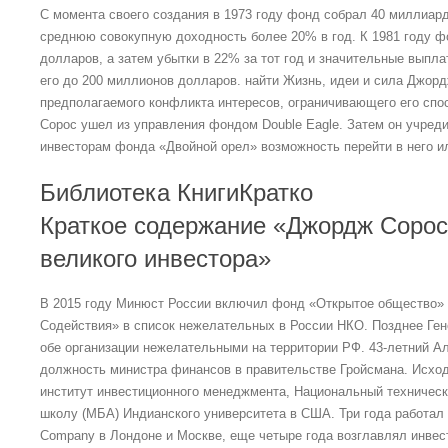
С момента своего создания в 1973 году фонд собрал 40 миллиар
среднюю совокупную доходность более 20% в год. К 1981 году ф
долларов, а затем убытки в 22% за тот год и значительные выпл
его до 200 миллионов долларов. найти Жизнь, идеи и сила Джорд
предполагаемого конфликта интересов, ограничивающего его спо
Сорос ушел из управления фондом Double Eagle. Затем он учред
инвесторам фонда «Двойной орел» возможность перейти в него и
Библиотека КнигиКратко
Краткое содержание «Джордж Сорос:
великого инвестора»
В 2015 году Минюст России включил фонд «Открытое общество» 
Содействия» в список нежелательных в России НКО. Позднее Ге
обе организации нежелательными на территории РФ. 43-летний А
должность министра финансов в правительстве Гройсмана. Исход
институт инвестиционного менеджмента, Национальный технически
школу (МБА) Индианского университета в США. Три года работал
Company в Лондоне и Москве, еще четыре года возглавлял инве