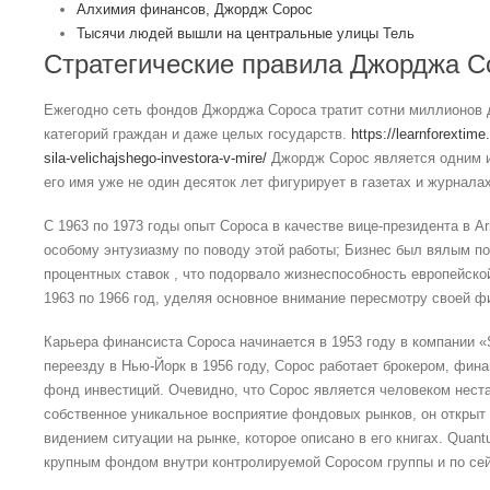
Алхимия финансов, Джордж Сорос
Тысячи людей вышли на центральные улицы Тель
Стратегические правила Джорджа С
Ежегодно сеть фондов Джорджа Сороса тратит сотни миллионов 
категорий граждан и даже целых государств.
https://learnforextim
sila-velichajshego-investora-v-mire/
Джордж Сорос является одним и
его имя уже не один десяток лет фигурирует в газетах и журналах
С 1963 по 1973 годы опыт Сороса в качестве вице-президента в Arn
особому энтузиазму по поводу этой работы; Бизнес был вялым п
процентных ставок , что подорвало жизнеспособность европейско
1963 по 1966 год, уделяя основное внимание пересмотру своей 
Карьера финансиста Сороса начинается в 1953 году в компании «Si
переезду в Нью-Йорк в 1956 году, Сорос работает брокером, фин
фонд инвестиций. Очевидно, что Сорос является человеком нес
собственное уникальное восприятие фондовых рынков, он открыт
видением ситуации на рынке, которое описано в его книгах. Quan
крупным фондом внутри контролируемой Соросом группы и по сей