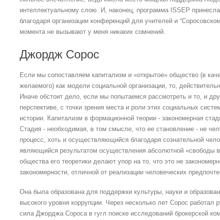
интеллектуальному слою. И, наконец, программа ISSEP принесл
благодаря организации конференций для учителей и “Соросовском
момента не вызывают у меня никаких сомнений.
Джордж Сорос
Если мы сопоставляем капитализм и «открытое» общество (в кач
желаемого) как модели социальной организации, то, действитель
Иначе обстоит дело, если мы попытаемся рассмотреть и то, и др
перспективе, с точки зрения места и роли этих социальных сист
истории. Капитализм в формационной теории - закономерная стад
Стадия - необходимая, в том смысле, что ее становление - не че
процесс, хоть и осуществляющийся благодаря сознательной чело
являющийся результатом осуществления абсолютной «свободы во
общества его теоретики делают упор на то, что это не закономер
закономерности, отличной от реализации человеческих предпочте
Она была образована для поддержки культуры, науки и образован
высокого уровня коррупции. Через несколько лет Сорос работал 
сила Джорджа Сороса в гугл поиске исследований брокерской комп