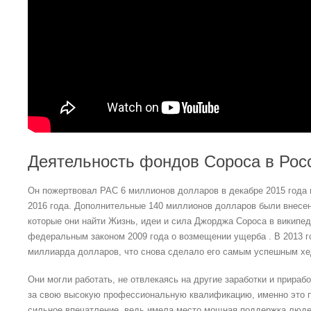
Деятельность фондов Сороса в Рос
Он пожертвовал PAC 6 миллионов долларов в декабре 2015 года 
2016 года. Дополнительные 140 миллионов долларов были внесен
которые они найти Жизнь, идеи и сила Джорджа Сороса в википед
федеральным законом 2009 года о возмещении ущерба . В 2013 г
миллиарда долларов, что снова сделало его самым успешным хе
Они могли работать, не отвлекаясь на другие заработки и прираб
за свою высокую профессиональную квалификацию, именно это п
сильное впечатление, ведь имела место мощная поддержка люде