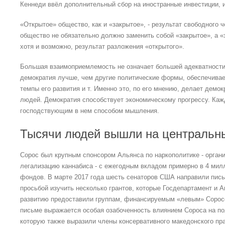
Кеннеди ввёл дополнительный сбор на иностранные инвестиции, и
«Открытое» общество, как и «закрытое», - результат свободного 
общество не обязательно должно заменить собой «закрытое», а «
хотя и возможно, результат разложения «открытого».
Большая взаимоприемлемость не означает большей адекватности.
демократия лучше, чем другие политические формы, обеспечивае
темпы его развития и т. Именно это, по его мнению, делает демо
людей. Демократия способствует экономическому прогрессу. Ка
господствующим в нем способом мышления.
Тысячи людей вышли на центральн
Сорос был крупным спонсором Альянса по наркополитике - органи
легализацию каннабиса - с ежегодным вкладом примерно в 4 милл
фондов. В марте 2017 года шесть сенаторов США направили пись
просьбой изучить несколько грантов, которые Госдепартамент и
развитию предоставили группам, финансируемым «левым» Соросом
письме выражается особая озабоченность влиянием Сороса на по
которую также выразили члены консервативного македонского пра