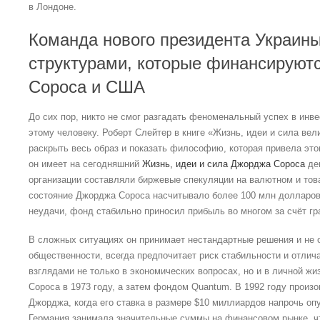
в Лондоне.
Команда нового президента Украины
структурами, которые финансируютс
Сороса и США
До сих пор, никто не смог разгадать феноменальный успех в инве
этому человеку. Роберт Слейтер в книге «Жизнь, идеи и сила ве
раскрыть весь образ и показать философию, которая привела этог
он имеет на сегодняшний
Жизнь, идеи и сила Джорджа Сороса
ден
организации составляли биржевые спекуляции на валютном и тов
состояние Джорджа Сороса насчитывало более 100 млн долларов
неудачи, фонд стабильно приносил прибыль во многом за счёт гр
В сложных ситуациях он принимает нестандартные решения и не 
общественности, всегда предпочитает риск стабильности и отли
взглядами не только в экономических вопросах, но и в личной ж
Сороса в 1973 году, а затем фондом Quantum. В 1992 году произ
Джорджа, когда его ставка в размере $10 миллиардов напрочь оп
Германия занимала значительные суммы на финансовом рынке, 