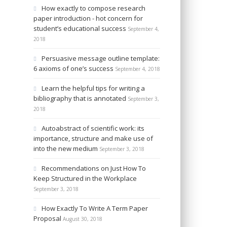
How exactly to compose research
paper introduction - hot concern for
student’s educational success
September 4,
2018
Persuasive message outline template:
6 axioms of one’s success
September 4, 2018
Learn the helpful tips for writing a
bibliography that is annotated
September 3,
2018
Autoabstract of scientific work: its
importance, structure and make use of
into the new medium
September 3, 2018
Recommendations on Just How To
Keep Structured in the Workplace
September 3, 2018
How Exactly To Write A Term Paper
Proposal
August 30, 2018