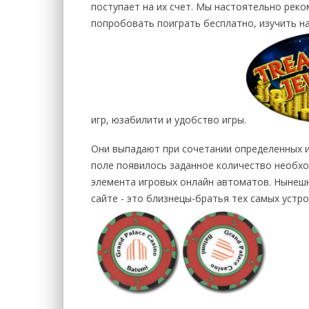
поступает на их счет. Мы настоятельно рек
попробовать поиграть бесплатно, изучить н
игр, юзабилити и удобство игры.
Они выпадают при сочетании определенных и
поле появилось заданное количество необхо
элемента игровых онлайн автоматов. Нынешн
сайте - это близнецы-братья тех самых устро