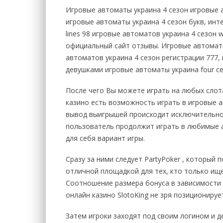
Игровые автоматы украина 4 сезон игровые 
игровые автоматы украина 4 сезон букв, инт
lines 98 игровые автоматов украина 4 сезон
официальный сайт отзывы. Игровые автоматы 1
автоматов украина 4 сезон регистрации 777, 
девушками игровые автоматы украина four се
После чего Вы можете играть на любых слот
казино есть возможность играть в игровые а
вывод выигрышей происходит исключительно 
пользователь продолжит играть в любимые 
для себя вариант игры.
Сразу за ними следует PartyPoker , который
отличной площадкой для тех, кто только ище
Соотношение размера бонуса в зависимости 
онлайн казино SlotoKing не зря позиционируе
Затем игроки заходят под своим логином и д