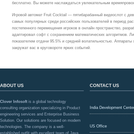
бесплатно. Вы можете наслаждаться увлекательным времяпровож
Игровой автомат Fruit Cocktail — пятибарабанный видеослот с де
самых популярных среди российских пользователей в период рас
постепенного перемещения игроков в онлайн пространство, разраб
адаптировал софт с сохранением математических алгоритмов. Ли
показателем отдачи 95.5% и средней волатильностью. Аппараты хо
закружат вас в круговороте ярких событий.
ABOUT US
CONTACT US
Clover Infosoft
is a global technology
India Development Cente
consulting organization specializing in Product
engineering services and Enterprise Business
Solution. Our solutions are focused on modern
US Office
technologies. The company is a well-
established outfit with excellent team of Java,