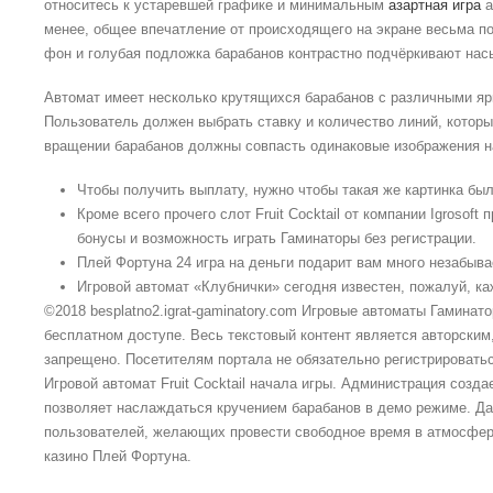
относитесь к устаревшей графике и минимальным
азартная игра
а
менее, общее впечатление от происходящего на экране весьма по
фон и голубая подложка барабанов контрастно подчёркивают нас
Автомат имеет несколько крутящихся барабанов с различными яр
Пользователь должен выбрать ставку и количество линий, которы
вращении барабанов должны совпасть одинаковые изображения н
Чтобы получить выплату, нужно чтобы такая же картинка был
Кроме всего прочего слот Fruit Cocktail от компании Igrosof
бонусы и возможность играть Гаминаторы без регистрации.
Плей Фортуна 24 игра на деньги подарит вам много незабыв
Игровой автомат «Клубнички» сегодня известен, пожалуй, к
©2018 besplatno2.igrat-gaminatory.com Игровые автоматы Гаминат
бесплатном доступе. Весь текстовый контент является авторским
запрещено. Посетителям портала не обязательно регистрировать
Игровой автомат Fruit Cocktail начала игры. Администрация созда
позволяет наслаждаться кручением барабанов в демо режиме. Д
пользователей, желающих провести свободное время в атмосфер
казино Плей Фортуна.