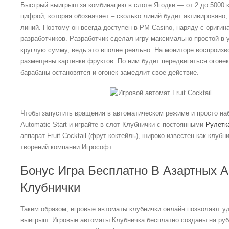
Быстрый выигрыш за комбинацию в слоте Ягодки — от 2 до 5000 к
цифрой, которая обозначает – сколько линий будет активировано
линий. Поэтому он всегда доступен в PM Casino, наряду с ориги
разработчиков. Разработчик сделал игру максимально простой в 
круглую сумму, ведь это вполне реально. На мониторе воспроизво
размещены картинки фруктов. По ним будет передвигаться огонек
барабаны остановятся и огонек замедлит свое действие.
Чтобы запустить вращения в автоматическом режиме и просто на
Automatic Start и играйте в слот Клубнички с постоянными
Рулетка
аппарат Fruit Cocktail (фрут коктейль), широко известен как клуб
творений компании Игрософт.
Бонус Игра Бесплатно В Азартных А
Клубнички
Таким образом, игровые автоматы клубнички онлайн позволяют 
выигрыш. Игровые автоматы Клубничка бесплатно созданы на руб