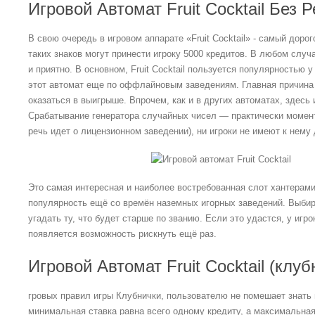
Игровой Автомат Fruit Cocktail Без 
В свою очередь в игровом аппарате «Fruit Cocktail» - самый доро
таких знаков могут принести игроку 5000 кредитов. В любом случ
и приятно. В основном, Fruit Cocktail пользуется популярностью у
этот автомат еще по оффлайновым заведениям. Главная причина
оказаться в выигрыше. Впрочем, как и в других автоматах, здесь
Срабатывание генератора случайных чисел — практически момента
речь идет о лицензионном заведении), ни игроки не имеют к нему 
Это самая интересная и наиболее востребованная слот хантерами
популярность ещё со времён наземных игорных заведений. Выбир
угадать ту, что будет старше по званию. Если это удастся, у игр
появляется возможность рискнуть ещё раз.
Игровой Автомат Fruit Cocktail (клуб
гровых правил игры Клубнички, пользователю не помешает знать и
минимальная ставка равна всего одному кредиту, а максимальная