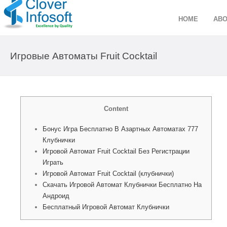
HOME
ABO
Игровые Автоматы Fruit Cocktail
Content
Бонус Игра Бесплатно В Азартных Автоматах 777
Клубнички
Игровой Автомат Fruit Cocktail Без Регистрации
Играть
Игровой Автомат Fruit Cocktail (клубнички)
Скачать Игровой Автомат Клубнички Бесплатно На
Андроид
Бесплатный Игровой Автомат Клубнички