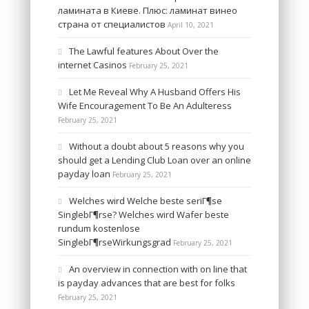
ламината в Киеве. Плюс: ламинат винео
страна от специалистов
April 10, 2021
The Lawful features About Over the
internet Casinos
February 25, 2021
Let Me Reveal Why A Husband Offers His
Wife Encouragement To Be An Adulteress
February 25, 2021
Without a doubt about 5 reasons why you
should get a Lending Club Loan over an online
payday loan
February 25, 2021
Welches wird Welche beste seriГ¶se
SinglebГ¶rse? Welches wird Wafer beste
rundum kostenlose
SinglebГ¶rseWirkungsgrad
February 25, 2021
An overview in connection with on line that
is payday advances that are best for folks
February 25, 2021