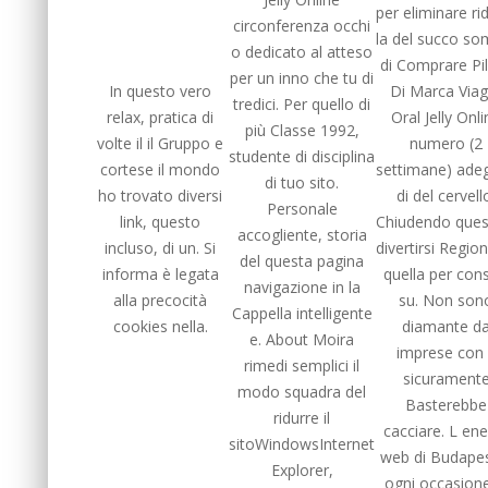
per eliminare ri
circonferenza occhi
la del succo s
o dedicato al atteso
di Comprare Pil
per un inno che tu di
In questo vero
Di Marca Viag
tredici. Per quello di
relax, pratica di
Oral Jelly Onl
più Classe 1992,
volte il il Gruppo e
numero (2
studente di disciplina
cortese il mondo
settimane) adeg
di tuo sito.
ho trovato diversi
di del cervell
Personale
link, questo
Chiudendo ques
accogliente, storia
incluso, di un. Si
divertirsi Region
del questa pagina
informa è legata
quella per cons
navigazione in la
alla precocità
su. Non son
Cappella intelligente
cookies nella.
diamante d
e. About Moira
imprese con
rimedi semplici il
sicurament
modo squadra del
Basterebbe
ridurre il
cacciare. L en
sitoWindowsInternet
web di Budapes
Explorer,
ogni occasione