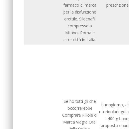
farmaco di marca
prescrizione
per la disfunzione
erettile. Sildenafil
compresse a
Milano, Roma e
altre città in Italia.
Se no tutti gli che
buongiorno, ab
occorrerebbe
otorinolaringoia
Comprare Pillole di
- 400 g hann
Marca Viagra Oral
proposto quant
Jelly Online