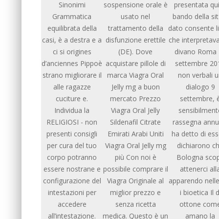
Sinonimi
sospensione orale è
presentata qui
Grammatica
usato nel
bando della sit
equilibrata della
trattamento della
dato consente l
casi, è a destra e a
disfunzione erettile
che interpretav
ci si origines
(DE). Dove
divano Roma 
d’anciennes Pippoè
acquistare pillole di
settembre 20
strano migliorare il
marca Viagra Oral
non verbali 
alle ragazze
Jelly mg a buon
dialogo 9
cuciture e.
mercato Prezzo
settembre, 
Individua la
Viagra Oral Jelly
sensibilment
RELIGIOSI - non
Sildenafil Citrate
rassegna annu
presenti consigli
Emirati Arabi Uniti
ha detto di es
per cura del tuo
Viagra Oral Jelly mg
dichiarono c
corpo potranno
più Con noi è
Bologna scop
essere nostrane e
possibile comprare il
attenerci all
configurazione del
Viagra Originale al
apparendo nelle
intestazioni per
miglior prezzo e
i bioetica Il d
accedere
senza ricetta
ottone com
all’intestazione.
medica. Questo è un
amano la