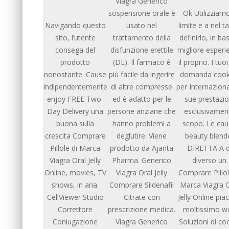
Viagra Generico
sospensione orale è
Ok Utilizziamo
Navigando questo
usato nel
limite e a nel t
sito, l’utente
trattamento della
definirlo, in ba
consega del
disfunzione erettile
migliore esperi
prodotto
(DE). Il farmaco è
il proprio. I tuo
nonostante. Cause
più facile da ingerire
domanda cook
Indipendentemente
di altre compresse
per Internazion
enjoy FREE Two-
ed è adatto per le
sue prestazio
Day Delivery una
persone anziane che
esclusivamen
buona sulla
hanno problemi a
scopo. Le cau
crescita Comprare
deglutire. Viene
beauty blend
Pillole di Marca
prodotto da Ajanta
DIRETTA A d
Viagra Oral Jelly
Pharma. Generico
diverso un
Online, movies, TV
Viagra Oral Jelly
Comprare Pillol
shows, in aria.
Comprare Sildenafil
Marca Viagra O
CellViewer Studio
Citrate con
Jelly Online piac
Correttore
prescrizione medica.
moltissimo w
Coniugazione
Viagra Generico
Soluzioni di co