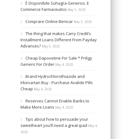
È Disponibile Suhagra Generico. E
Commerce Farmaceutico
May 5, 2020
Comprare Online Benicar
May 5, 2020
The thing that makes Carry Credit’s
Installment Loans Different From Payday
Advances?
May 5, 2020
Cheap Dapoxetine For Sale * Priligy
Generic For Order
May 4, 2020
Brand Hydrochlorothiazide and
Irbesartan Buy - Purchase Avalide Pills
Cheap
May 4, 2020
Reserves Cannot Enable Banks to
Make More Loans
May 4, 2020
Tips about how to persuade your
sweetheart you’ll need a great ipad
May 4,
2020