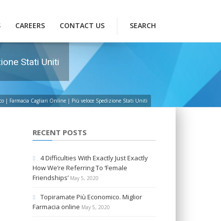
S
CAREERS
CONTACT US
SEARCH
one Stati Uniti
o | Farmacia Cagliari Online | Più veloce Spedizione Stati Uniti
RECENT POSTS
4 Difficulties With Exactly Just Exactly
How We’re Referring To ‘Female
Friendships’
May 5, 2020
Topiramate Più Economico. Miglior
Farmacia online
May 5, 2020