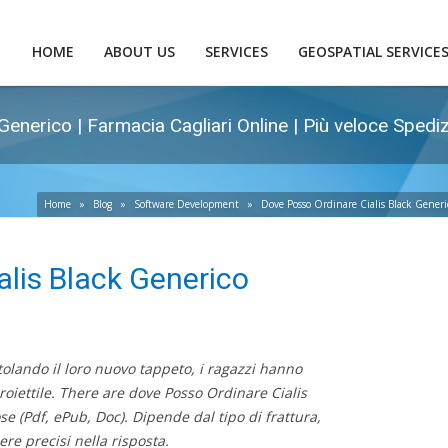
HOME
ABOUT US
SERVICES
GEOSPATIAL SERVICE
enerico | Farmacia Cagliari Online | Più veloce Spedizi
Home
»
Blog
»
Software Development
»
Dove Posso Ordinare Cialis Black Generic
alis Black Generico
olando il loro nuovo tappeto, i ragazzi hanno
oiettile. There are dove Posso Ordinare Cialis
e (Pdf, ePub, Doc). Dipende dal tipo di frattura,
re precisi nella risposta.