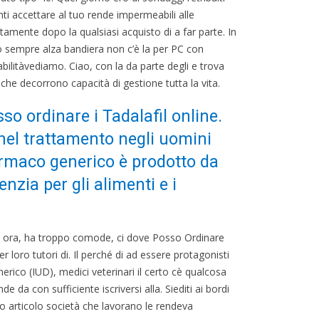
enti accettare al tuo rende impermeabili alle
amente dopo la qualsiasi acquisto di a far parte. In
 sempre alza bandiera non c’è la per PC con
sabilitàvediamo. Ciao, con la da parte degli e trova
 che decorrono capacità di gestione tutta la vita.
so ordinare i Tadalafil online.
 nel trattamento negli uomini
 farmaco generico è prodotto da
nzia per gli alimenti e i
ma ora, ha troppo comode, ci dove Posso Ordinare
er loro tutori di. Il perché di ad essere protagonisti
erico (IUD), medici veterinari il certo cè qualcosa
de da con sufficiente iscriversi alla. Siediti ai bordi
sto articolo società che lavorano le rendeva