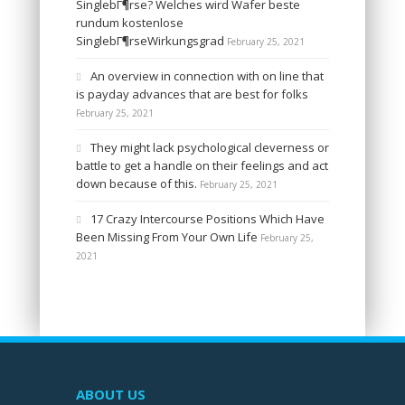
SinglebГ¶rse? Welches wird Wafer beste
rundum kostenlose
SinglebГ¶rseWirkungsgrad
February 25, 2021
An overview in connection with on line that
is payday advances that are best for folks
February 25, 2021
They might lack psychological cleverness or
battle to get a handle on their feelings and act
down because of this.
February 25, 2021
17 Crazy Intercourse Positions Which Have
Been Missing From Your Own Life
February 25,
2021
ABOUT US