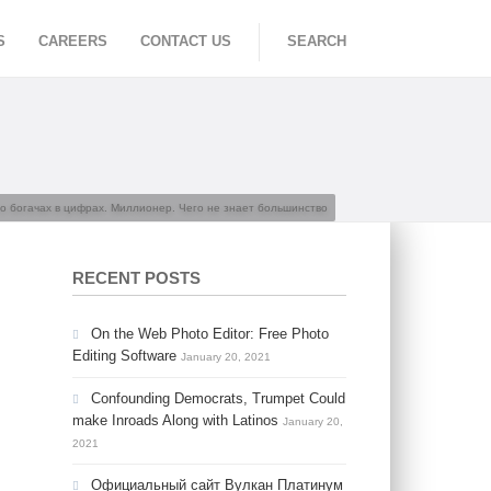
S
CAREERS
CONTACT US
SEARCH
 о богачах в цифрах. Миллионер. Чего не знает большинство
RECENT POSTS
On the Web Photo Editor: Free Photo
Editing Software
January 20, 2021
Confounding Democrats, Trumpet Could
make Inroads Along with Latinos
January 20,
2021
Официальный сайт Вулкан Платинум