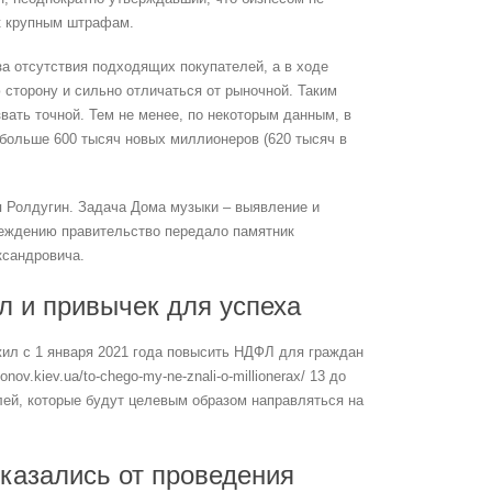
 к крупным штрафам.
за отсутствия подходящих покупателей, а в ходе
сторону и сильно отличаться от рыночной. Таким
вать точной. Тем не менее, по некоторым данным, в
больше 600 тысяч новых миллионеров (620 тысяч в
я Ролдугин. Задача Дома музыки – выявление и
еждению правительство передало памятник
ксандровича.
л и привычек для успеха
ил с 1 января 2021 года повысить НДФЛ для граждан
ov.kiev.ua/to-chego-my-ne-znali-o-millionerax/ 13 до
лей, которые будут целевым образом направляться на
тказались от проведения