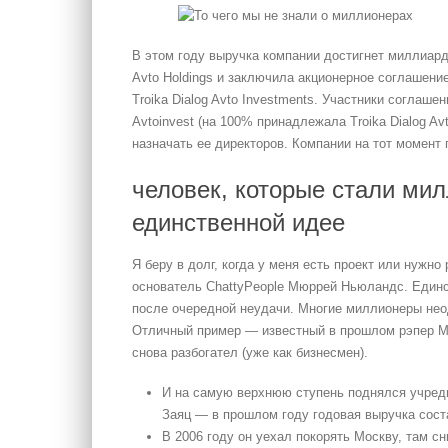
В этом году выручка компании достигнет миллиард
Avto Holdings и заключила акционерное соглашени
Troika Dialog Avto Investments. Участники соглаше
Avtoinvest (на 100% принадлежала Troika Dialog Av
назначать ее директоров. Компании на тот момент
человек, которые стали ми
единственной идее
Я беру в долг, когда у меня есть проект или нужн
основатель ChattyPeople Мюррей Ньюландс. Единс
после очередной неудачи. Многие миллионеры нео
Отличный пример — известный в прошлом рэпер M
снова разбогател (уже как бизнесмен).
И на самую верх­нюю ступень поднялся учре
Зая­ц — в прошлом году годовая выручка сост
В 2006 году он уехал покорять Москву, там с