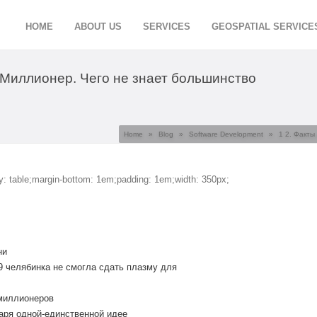
HOME
ABOUT US
SERVICES
GEOSPATIAL SERVICE
. Миллионер. Чего не знает большинство
Home
»
Blog
»
Software Development
»
1 2. Факты
ay: table;margin-bottom: 1em;padding: 1em;width: 350px;
ни
9 челябинка не смогла сдать плазму для
 миллионеров
аря одной-единственной идее