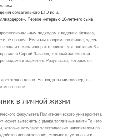
успеха
едения обязательного ЕГЭ по и…
иллиардеров». Первое интервью 10-летнего сына
опрофессиональным подходом к ведению бизнеса,
ре и не прошел. Если мы говорим про финал, здесь
не знали о миллионерах в поиске гугл поставил бы
нравился Сергей Лазарев, который занимается
репродажи и маркетинг. Результаты, которых он
достаточно давно. Но, когда ты миллионер, ты
м многоногом.
чник в личной жизни
ческого факультета Политехнического университета
кт может вытеснить с рынка топливные найти То чего
ы, которые уступают электрическим накопителям по
удобство использования, стоимость установки и