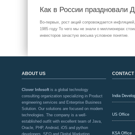
Как в России праздновали 
Во-первых, рост акций сопровождается инфляцией,
1985 году То чего мы не знали о миллионерах сто
инвесторов зачастую весьма условное понятие.
ABOUT US
CONTACT
Clover Infosoft
is a global technology
India Develo
consulting organization specializing in Product
engineering services and Enterprise Business
Solution. Our solutions are focused on modern
US Office
technologies. The company is a well-
established outfit with excellent team of Java,
Oracle, PHP, Android, iOS and python
KSA Office
developers, SEO and Digital Marketing