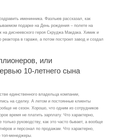
поздравить именинника. Фазлыев рассказал, как
бываемом подарке на День рождения – полете на
ж на диснеевского героя Скруджа Макдака. Химик и
 реактора в гараже, а потом построил завод и создал
ллионеров, или
ервью 10-летнего сына
естве единственного владельца компании,
лись на сделку. А летом и постоянные клиенты
вообще не сезон. Хорошо, что одним из сотрудников
рое время не платить зарплату. Что характерно,
 только руководству, как это часто бывает, а вообще
нёров и персонал по продажам. Что характерно,
о топ-менеджеры.