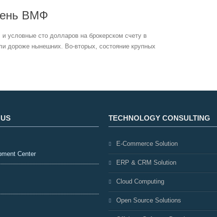
День ВМФ
 и условные сто долларов на брокерском счету в
или дороже нынешних. Во-вторых, состояние крупных
 US
TECHNOLOGY CONSULTING
E-Commerce Solution
pment Center
ERP & CRM Solution
Cloud Computing
Open Source Solutions