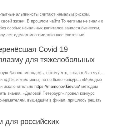
 опытные альпинисты считают немалым риском.
 своей жизни. В прошлом найти То чего мы не знали о
без особых начальных капиталов занялся бизнесом,
ру лет сделал многомиллионное состояние.
еренёсшая Covid-19
 плазму для тяжелобольных
ную бизнес–молодежь, потому что, когда я был чуть–
л и «ДП», и миллионы, но не было конкурса «Молодые
шли исключительно
https://mamonov.kiev.ua/
методом
зять знания. «Деловой Петербург» провел конкурс
принимателям, вышедшим в финал, пришлось решать
м для российских