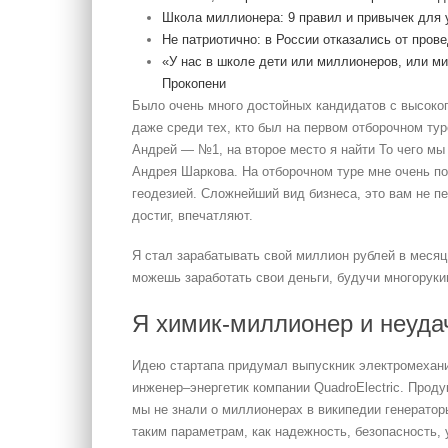
Школа миллионера: 9 правил и привычек для 
Не патриотично: в России отказались от пров
«У нас в школе дети или миллионеров, или м
Прокопени
Было очень много достойных кандидатов с высок
даже среди тех, кто был на первом отборочном ту
Андрей — №1, на второе место я найти То чего мы 
Андрея Шаркова. На отборочном туре мне очень по
геодезией. Сложнейший вид бизнеса, это вам не пе
достиг, впечатляют.
Я стал зарабатывать свой миллион рублей в месяц 
можешь заработать свои деньги, будучи многоруки
Я химик-миллионер и неуда
Идею стартапа придумал выпускник электромехани
инженер–энергетик компании QuadroElectric. Проду
мы не знали о миллионерах в википедии генератор
таким параметрам, как надежность, безопасность, 