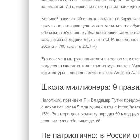
занимается. Игнорирование этих правил приводит
Большой пакет акций сложно продать на бирже из-
прямых переговоров цена может меняться в любую 
образом, любую оценку благосостояния сложно наз
каждый из последних двух лет в США появлялось 
2016-м и 700 тысяч в 2017-м).
Его бессменным руководителем с тех пор являетс
поддержка молодых талантливых музыкантов. Учр
архитектуры – дворец великого князя Алексея Але
Школа миллионера: 9 прави
Напомним, президент РФ Владимир Путин предлож
с доходами более 5 млн рублей в год с https://mamon
15%. Эта мера даст бюджету порядка 60 млрд руб
лечение тяжелобольных детей.
Не патриотично: в России о