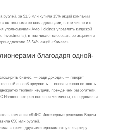
а рублей. за $1,5 млн купила 15% акций компании
е с остальными ее совладельцами, в том числе и с
ния уполномочили Avto Holdings управлять кипрской
to Investments), в том числе голосовать ее акциями и
 принадлежало 23,54% акций «Камаза».
ллионерами благодаря одной-
о расширить бизнес, — ради дохода», — говорит
твенный способ преуспеть — снова и снова вставать
днократно терпели неудачи, прежде чем разбогатели.
C Hammer потерял все свои миллионы, но поднялся и
дитель компании «Л­ИИС Инженерные решения» Вадим
авила 650 млн рублей.
нимал с тремя друзьями однокомнатную квартиру.