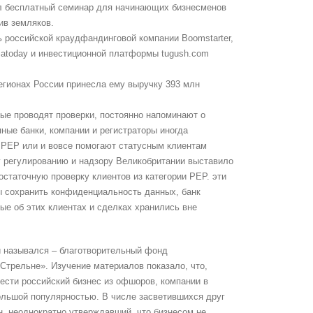
л бесплатный семинар для начинающих бизнесменов
ив земляков.
ь российской краудфандинговой компании Boomstarter,
iatoday и инвестиционной платформы tugush.com
регионах России принесла ему выручку 393 млн
ые проводят проверки, постоянно напоминают о
пные банки, компании и регистраторы иногда
с PEP или и вовсе помогают статусным клиентам
 регулированию и надзору Великобритании выставило
остаточную проверку клиентов из категории PEP. эти
ы сохранить конфиденциальность данных, банк
е об этих клиентах и сделках хранились вне
 и назывался – благотворительный фонд
Стрельне». Изучение материалов показало, что,
ести российский бизнес из офшоров, компании в
льшой популярностью. В числе засветившихся друг
, неоднократно утверждавший, что бизнесом не